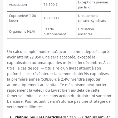
Exceptions prévues
Association
76 500 €
par la loi
Copropriété (100
Uniquement
100 000 €
lots+)
certains syndicats
Pas de
Utilisation
Organisme HLM
plafonnement
encadrée
Un calcul simple montre qu’aucune somme déposée après
avoir atteint 22 950 € ne sera acceptée, excepté la
capitalisation automatique des intérêts fin décembre. À ce
titre, le cas de Joël — titulaire d’un livret atteint à son
plafond — est révélateur : la somme d’intérêts capitalisés
la première année (538,80 € à 2,4%) viendra s’ajouter
automatiquement au capital. Ce mécanisme peut porter
rapidement la valeur du Livret bien au-delà de cette
fameuse limite — et ce, sans action du titulaire ni sanction
bancaire. Pour autant, cela n’autorise pas une stratégie de
versements illimités.
Plafond pour les particuliers :
22 950 € depuis janvier