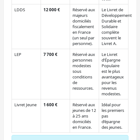
LDDS
12 000 €
Réservé aux
Le Livret de
majeurs
Développement
domiciliés
Durable et
fiscalement
Solidaire
en France
complète
(un seul par
souvent le
personne).
Livret A.
LEP
7 700 €
Réservé aux
Le Livret
personnes
d’Épargne
modestes
Populaire
sous
est le plus
conditions
avantageux
de
pour les
ressources.
revenus
modestes.
Livret Jeune
1 600 €
Réservé aux
Idéal pour
jeunes de 12
les premiers
à 25 ans
pas
domiciliés
d’épargne
en France.
des jeunes.