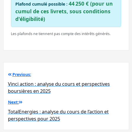
44 250 € (pour un
Plafond cumulé possible :
cumul de ces livrets, sous conditions
d'éligibilité)
Les plafonds ne tiennent pas compte des intérêts générés.
Navigation
Previous:
de
Vinci action : analyse du cours et perspectives
l’article
boursières en 2025
Next:
TotalEnergies : analyse du cours de l’action et
perspectives pour 2025