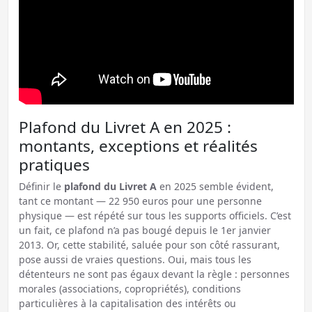
Plafond du Livret A en 2025 :
montants, exceptions et réalités
pratiques
Définir le
plafond du Livret A
en 2025 semble évident,
tant ce montant — 22 950 euros pour une personne
physique — est répété sur tous les supports officiels. C’est
un fait, ce plafond n’a pas bougé depuis le 1er janvier
2013. Or, cette stabilité, saluée pour son côté rassurant,
pose aussi de vraies questions. Oui, mais tous les
détenteurs ne sont pas égaux devant la règle : personnes
morales (associations, copropriétés), conditions
particulières à la capitalisation des intérêts ou