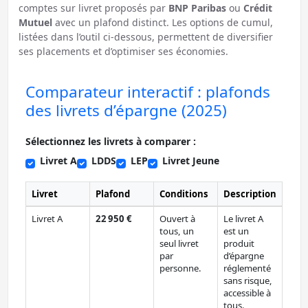
comptes sur livret proposés par
BNP Paribas
ou
Crédit
Mutuel
avec un plafond distinct. Les options de cumul,
listées dans l’outil ci-dessous, permettent de diversifier
ses placements et d’optimiser ses économies.
Comparateur interactif : plafonds
des livrets d’épargne (2025)
Sélectionnez les livrets à comparer :
Livret A
LDDS
LEP
Livret Jeune
Livret
Plafond
Conditions
Description
Livret A
22 950 €
Ouvert à
Le livret A
tous, un
est un
seul livret
produit
par
d’épargne
personne.
réglementé
sans risque,
accessible à
tous.