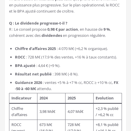
en puissance plus progressive. Sur le plan opérationnel, le ROCC
et le BPA ajusté continuent de croître.
Q : Le dividende progresse-t-il ?
R : Le conseil propose
0,98 € par action
, en hausse de
9 %
,
cohérent avec des
dividendes
en progression régulière.
Chiffre d’affaires 2025
: 4 070 M€ (+6,2 % organique).
ROCC
: 728 M€ (17,9 % des ventes, +16 % à taux constants).
BPA ajusté
: 4,64 € (+9 %).
Résultat net publié
: 398 M€ (-8 %).
Guidance 2026
: ventes +5 % à +7 % cc, ROCC ≥ +10 % cc,
FX
-50 à -60 M€
attendu.
Indicateur
2024
2025
Evolution
Chiffre
+2,3 % publié
3,98 Md€
4,07 Md€
d’affaires
/ +6,2 % cc
ROCC
673 M€
728 M€
+8,1 % publié
(marge)
(16,9 %)
(17,9 %)
/ +16,1 % cc