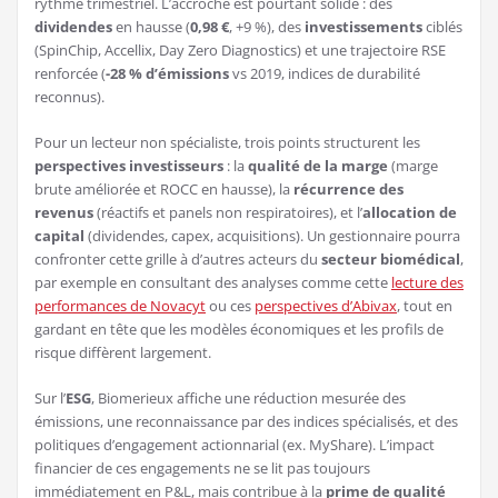
rythme trimestriel. L’accroche est pourtant solide : des
dividendes
en hausse (
0,98 €
, +9 %), des
investissements
ciblés
(SpinChip, Accellix, Day Zero Diagnostics) et une trajectoire RSE
renforcée (
-28 % d’émissions
vs 2019, indices de durabilité
reconnus).
Pour un lecteur non spécialiste, trois points structurent les
perspectives investisseurs
: la
qualité de la marge
(marge
brute améliorée et ROCC en hausse), la
récurrence des
revenus
(réactifs et panels non respiratoires), et l’
allocation de
capital
(dividendes, capex, acquisitions). Un gestionnaire pourra
confronter cette grille à d’autres acteurs du
secteur biomédical
,
par exemple en consultant des analyses comme cette
lecture des
performances de Novacyt
ou ces
perspectives d’Abivax
, tout en
gardant en tête que les modèles économiques et les profils de
risque diffèrent largement.
Sur l’
ESG
, Biomerieux affiche une réduction mesurée des
émissions, une reconnaissance par des indices spécialisés, et des
politiques d’engagement actionnarial (ex. MyShare). L’impact
financier de ces engagements ne se lit pas toujours
immédiatement en P&L, mais contribue à la
prime de qualité