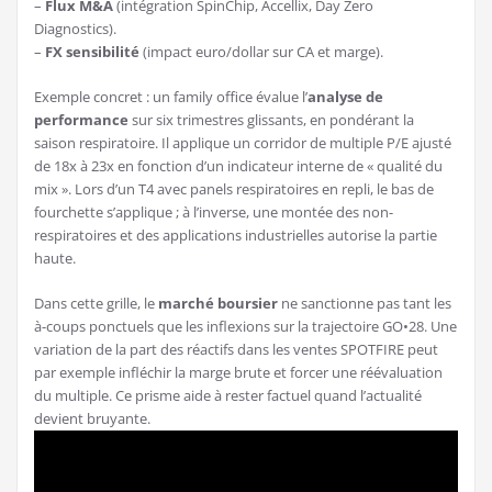
–
Flux M&A
(intégration SpinChip, Accellix, Day Zero
Diagnostics).
–
FX sensibilité
(impact euro/dollar sur CA et marge).
Exemple concret : un family office évalue l’
analyse de
performance
sur six trimestres glissants, en pondérant la
saison respiratoire. Il applique un corridor de multiple P/E ajusté
de 18x à 23x en fonction d’un indicateur interne de « qualité du
mix ». Lors d’un T4 avec panels respiratoires en repli, le bas de
fourchette s’applique ; à l’inverse, une montée des non-
respiratoires et des applications industrielles autorise la partie
haute.
Dans cette grille, le
marché boursier
ne sanctionne pas tant les
à-coups ponctuels que les inflexions sur la trajectoire GO•28. Une
variation de la part des réactifs dans les ventes SPOTFIRE peut
par exemple infléchir la marge brute et forcer une réévaluation
du multiple. Ce prisme aide à rester factuel quand l’actualité
devient bruyante.