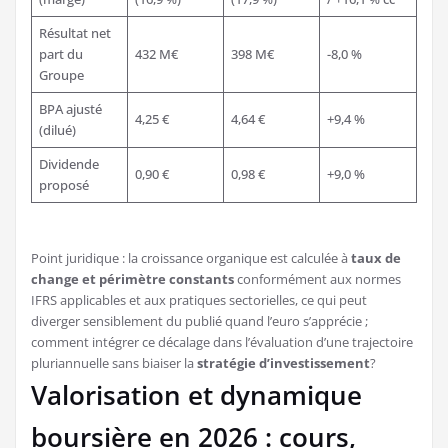
Résultat net
part du
432 M€
398 M€
-8,0 %
Groupe
BPA ajusté
4,25 €
4,64 €
+9,4 %
(dilué)
Dividende
0,90 €
0,98 €
+9,0 %
proposé
Point juridique : la croissance organique est calculée à
taux de
change et périmètre constants
conformément aux normes
IFRS applicables et aux pratiques sectorielles, ce qui peut
diverger sensiblement du publié quand l’euro s’apprécie ;
comment intégrer ce décalage dans l’évaluation d’une trajectoire
pluriannuelle sans biaiser la
stratégie d’investissement
?
Valorisation et dynamique
boursière en 2026 : cours,