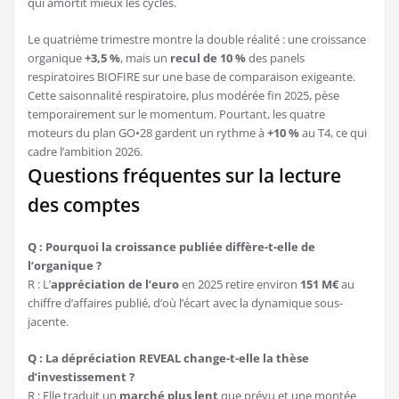
qui amortit mieux les cycles.
Le quatrième trimestre montre la double réalité : une croissance
organique
+3,5 %
, mais un
recul de 10 %
des panels
respiratoires BIOFIRE sur une base de comparaison exigeante.
Cette saisonnalité respiratoire, plus modérée fin 2025, pèse
temporairement sur le momentum. Pourtant, les quatre
moteurs du plan GO•28 gardent un rythme à
+10 %
au T4, ce qui
cadre l’ambition 2026.
Questions fréquentes sur la lecture
des comptes
Q : Pourquoi la croissance publiée diffère-t-elle de
l’organique ?
R : L’
appréciation de l’euro
en 2025 retire environ
151 M€
au
chiffre d’affaires publié, d’où l’écart avec la dynamique sous-
jacente.
Q : La dépréciation REVEAL change-t-elle la thèse
d’investissement ?
R : Elle traduit un
marché plus lent
que prévu et une montée