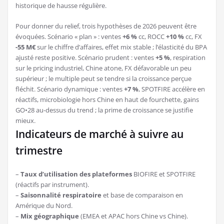
historique de hausse régulière.
Pour donner du relief, trois hypothèses de 2026 peuvent être
évoquées. Scénario « plan » : ventes
+6 %
cc, ROCC
+10 %
cc, FX
-55 M€
sur le chiffre d’affaires, effet mix stable ; l’élasticité du BPA
ajusté reste positive. Scénario prudent : ventes
+5 %
, respiration
sur le pricing industriel, Chine atone, FX défavorable un peu
supérieur ; le multiple peut se tendre si la croissance perçue
fléchit. Scénario dynamique : ventes
+7 %
, SPOTFIRE accélère en
réactifs, microbiologie hors Chine en haut de fourchette, gains
GO•28 au-dessus du trend ; la prime de croissance se justifie
mieux.
Indicateurs de marché à suivre au
trimestre
–
Taux d’utilisation des plateformes
BIOFIRE et SPOTFIRE
(réactifs par instrument).
–
Saisonnalité respiratoire
et base de comparaison en
Amérique du Nord.
–
Mix géographique
(EMEA et APAC hors Chine vs Chine).