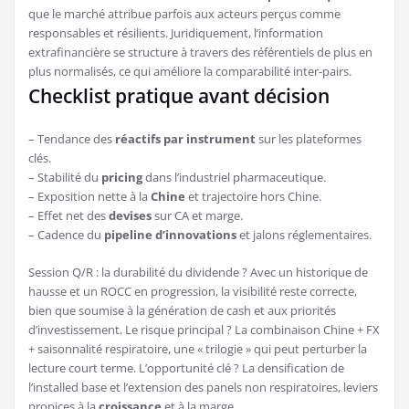
que le marché attribue parfois aux acteurs perçus comme
responsables et résilients. Juridiquement, l’information
extrafinancière se structure à travers des référentiels de plus en
plus normalisés, ce qui améliore la comparabilité inter-pairs.
Checklist pratique avant décision
– Tendance des
réactifs par instrument
sur les plateformes
clés.
– Stabilité du
pricing
dans l’industriel pharmaceutique.
– Exposition nette à la
Chine
et trajectoire hors Chine.
– Effet net des
devises
sur CA et marge.
– Cadence du
pipeline d’innovations
et jalons réglementaires.
Session Q/R : la durabilité du dividende ? Avec un historique de
hausse et un ROCC en progression, la visibilité reste correcte,
bien que soumise à la génération de cash et aux priorités
d’investissement. Le risque principal ? La combinaison Chine + FX
+ saisonnalité respiratoire, une « trilogie » qui peut perturber la
lecture court terme. L’opportunité clé ? La densification de
l’installed base et l’extension des panels non respiratoires, leviers
propices à la
croissance
et à la marge.