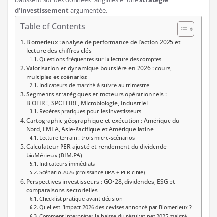
d’investissement
argumentée.
Table of Contents
Biomerieux : analyse de performance de l’action 2025 et
lecture des chiffres clés
Questions fréquentes sur la lecture des comptes
Valorisation et dynamique boursière en 2026 : cours,
multiples et scénarios
Indicateurs de marché à suivre au trimestre
Segments stratégiques et moteurs opérationnels :
BIOFIRE, SPOTFIRE, Microbiologie, Industriel
Repères pratiques pour les investisseurs
Cartographie géographique et exécution : Amérique du
Nord, EMEA, Asie-Pacifique et Amérique latine
Lecture terrain : trois micro-scénarios
Calculateur PER ajusté et rendement du dividende –
bioMérieux (BIM.PA)
Indicateurs immédiats
Scénario 2026 (croissance BPA + PER cible)
Perspectives investisseurs : GO•28, dividendes, ESG et
comparaisons sectorielles
Checklist pratique avant décision
Quel est l’impact 2026 des devises annoncé par Biomerieux ?
Comment interpréter la baisse du résultat net 2025 malgré