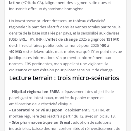
latine
(~7 % du CA), l’alignement des segments cliniques et
industriels offre un dynamisme homogène.
Un investisseur prudent dressera un tableau d’élasticité
régionale : la part des réactifs dans les ventes totales par zone, la
densité de la base installée par pays, et la sensibilité aux devises
(USD, BRL, TRY, INR). L’
effet de change
2025 a grignoté
151 M€
de chiffre d’affaires publié ; celui annoncé pour 2026 (
-50 à
-60 M€
) reste défavorable, mais moins marqué. D’un point de vue
juridique, ces informations s’expriment conformément aux
normes IFRS pertinentes, mais appellent une vigilance : la
croissance cc sert d’étalon pour piloter sans bruit de change.
Lecture terrain : trois micro-scénarios
–
Hôpital régional en EMEA
: dépassement des objectifs de
panels gastro-intestinaux, montée du panier moyen et
amélioration de la réactivité clinique.
–
Laboratoire privé au Japon
: déploiement SPOTFIRE et
montée régulière des réactifs à partir du T2, avec un pic au T3.
–
Site pharmaceutique au Brésil
: adoption de solutions
industrielles, baisse des non-conformités et réinvestissement de