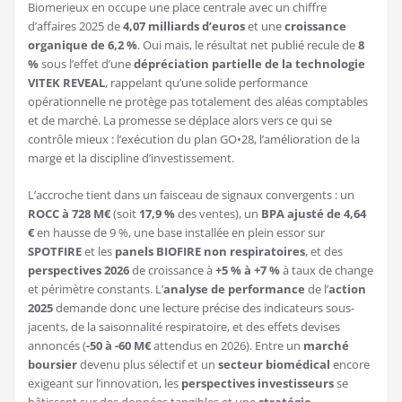
Biomerieux en occupe une place centrale avec un chiffre
d’affaires 2025 de
4,07 milliards d’euros
et une
croissance
organique de 6,2 %
. Oui mais, le résultat net publié recule de
8
%
sous l’effet d’une
dépréciation partielle de la technologie
VITEK REVEAL
, rappelant qu’une solide performance
opérationnelle ne protège pas totalement des aléas comptables
et de marché. La promesse se déplace alors vers ce qui se
contrôle mieux : l’exécution du plan GO•28, l’amélioration de la
marge et la discipline d’investissement.
L’accroche tient dans un faisceau de signaux convergents : un
ROCC à 728 M€
(soit
17,9 %
des ventes), un
BPA ajusté de 4,64
€
en hausse de 9 %, une base installée en plein essor sur
SPOTFIRE
et les
panels BIOFIRE non respiratoires
, et des
perspectives 2026
de croissance à
+5 % à +7 %
à taux de change
et périmètre constants. L’
analyse de performance
de l’
action
2025
demande donc une lecture précise des indicateurs sous-
jacents, de la saisonnalité respiratoire, et des effets devises
annoncés (
-50 à -60 M€
attendus en 2026). Entre un
marché
boursier
devenu plus sélectif et un
secteur biomédical
encore
exigeant sur l’innovation, les
perspectives investisseurs
se
bâtissent sur des données tangibles et une
stratégie