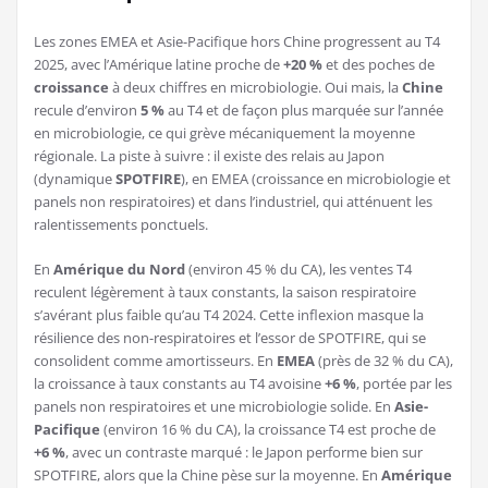
Les zones EMEA et Asie-Pacifique hors Chine progressent au T4
2025, avec l’Amérique latine proche de
+20 %
et des poches de
croissance
à deux chiffres en microbiologie. Oui mais, la
Chine
recule d’environ
5 %
au T4 et de façon plus marquée sur l’année
en microbiologie, ce qui grève mécaniquement la moyenne
régionale. La piste à suivre : il existe des relais au Japon
(dynamique
SPOTFIRE
), en EMEA (croissance en microbiologie et
panels non respiratoires) et dans l’industriel, qui atténuent les
ralentissements ponctuels.
En
Amérique du Nord
(environ 45 % du CA), les ventes T4
reculent légèrement à taux constants, la saison respiratoire
s’avérant plus faible qu’au T4 2024. Cette inflexion masque la
résilience des non-respiratoires et l’essor de SPOTFIRE, qui se
consolident comme amortisseurs. En
EMEA
(près de 32 % du CA),
la croissance à taux constants au T4 avoisine
+6 %
, portée par les
panels non respiratoires et une microbiologie solide. En
Asie-
Pacifique
(environ 16 % du CA), la croissance T4 est proche de
+6 %
, avec un contraste marqué : le Japon performe bien sur
SPOTFIRE, alors que la Chine pèse sur la moyenne. En
Amérique