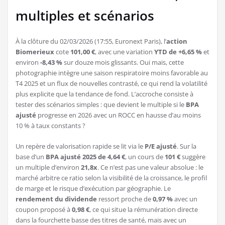
multiples et scénarios
À la clôture du 02/03/2026 (17:55, Euronext Paris), l’
action
Biomerieux
cote
101,00 €
, avec une variation
YTD de +6,65 %
et
environ
-8,43 %
sur douze mois glissants. Oui mais, cette
photographie intègre une saison respiratoire moins favorable au
T4 2025 et un flux de nouvelles contrasté, ce qui rend la volatilité
plus explicite que la tendance de fond. L’accroche consiste à
tester des scénarios simples : que devient le multiple si le
BPA
ajusté
progresse en 2026 avec un ROCC en hausse d’au moins
10 % à taux constants ?
Un repère de valorisation rapide se lit via le
P/E ajusté
. Sur la
base d’un
BPA ajusté 2025 de 4,64 €
, un cours de
101 €
suggère
un multiple d’environ
21,8x
. Ce n’est pas une valeur absolue : le
marché arbitre ce ratio selon la visibilité de la croissance, le profil
de marge et le risque d’exécution par géographie. Le
rendement du dividende
ressort proche de
0,97 %
avec un
coupon proposé à
0,98 €
, ce qui situe la rémunération directe
dans la fourchette basse des titres de santé, mais avec un