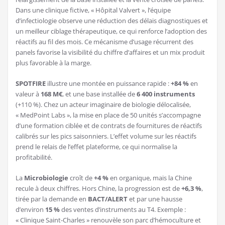
Dans une clinique fictive, « Hôpital Valvert », l’équipe
d’infectiologie observe une réduction des délais diagnostiques et
un meilleur ciblage thérapeutique, ce qui renforce l’adoption des
réactifs au fil des mois. Ce mécanisme d’usage récurrent des
panels favorise la visibilité du chiffre d’affaires et un mix produit
plus favorable à la marge.
SPOTFIRE
illustre une montée en puissance rapide :
+84 %
en
valeur à
168 M€
, et une base installée de
6 400 instruments
(+110 %). Chez un acteur imaginaire de biologie délocalisée,
« MedPoint Labs », la mise en place de 50 unités s’accompagne
d’une formation ciblée et de contrats de fournitures de réactifs
calibrés sur les pics saisonniers. L’effet volume sur les réactifs
prend le relais de l’effet plateforme, ce qui normalise la
profitabilité.
La
Microbiologie
croît de
+4 %
en organique, mais la Chine
recule à deux chiffres. Hors Chine, la progression est de
+6,3 %
,
tirée par la demande en
BACT/ALERT
et par une hausse
d’environ
15 %
des ventes d’instruments au T4. Exemple :
« Clinique Saint-Charles » renouvèle son parc d’hémoculture et