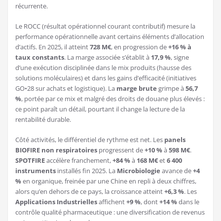
récurrente.
Le ROCC (résultat opérationnel courant contributif) mesure la
performance opérationnelle avant certains éléments d’allocation
d’actifs. En 2025, il atteint
728 M€
, en progression de
+16 % à
taux constants
. La marge associée s’établit à
17,9 %
, signe
d’une exécution disciplinée dans le mix produits (hausse des
solutions moléculaires) et dans les gains d’efficacité (initiatives
GO•28 sur achats et logistique). La
marge brute
grimpe à
56,7
%
, portée par ce mix et malgré des droits de douane plus élevés :
ce point paraît un détail, pourtant il change la lecture de la
rentabilité durable.
Côté activités, le différentiel de rythme est net. Les
panels
BIOFIRE non respiratoires
progressent de
+10 %
à
598 M€
.
SPOTFIRE
accélère franchement,
+84 %
à
168 M€
et
6 400
instruments
installés fin 2025. La
Microbiologie
avance de
+4
%
en organique, freinée par une Chine en repli à deux chiffres,
alors qu’en dehors de ce pays, la croissance atteint
+6,3 %
. Les
Applications Industrielles
affichent
+9 %
, dont
+14 %
dans le
contrôle qualité pharmaceutique : une diversification de revenus