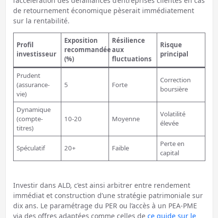
l’accélération des défaillances d’entreprises clientes en cas
de retournement économique pèserait immédiatement
sur la rentabilité.
Exposition
Résilience
Profil
Risque
recommandée
aux
investisseur
principal
(%)
fluctuations
Prudent
Correction
(assurance-
5
Forte
boursière
vie)
Dynamique
Volatilité
(compte-
10-20
Moyenne
élevée
titres)
Perte en
Spéculatif
20+
Faible
capital
Investir dans ALD, c’est ainsi arbitrer entre rendement
immédiat et construction d’une stratégie patrimoniale sur
dix ans. Le paramétrage du PER ou l’accès à un PEA-PME
via des offres adaptées comme celles de
ce guide sur le