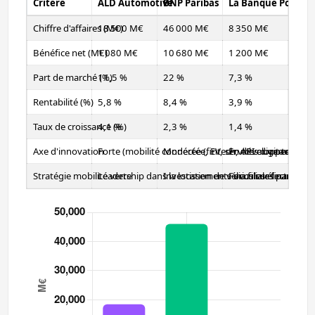
Critère
ALD Automotive
BNP Paribas
La Banque Postale
Chiffre d'affaires (M€)
18 500 M€
46 000 M€
8 350 M€
Bénéfice net (M€)
1 080 M€
10 680 M€
1 200 M€
Part de marché (%)
11,5 %
22 %
7,3 %
Rentabilité (%)
5,8 %
8,4 %
3,9 %
Taux de croissance (%)
4,1 %
2,3 %
1,4 %
Axe d'innovation
Forte (mobilité connectée, EV, services digitaux)
Modérée (fintech, API ouvertes)
En développement (di
Stratégie mobilité verte
Leadership dans la location de véhicules électriques
Investissements via filiales partenai
Focus sur financemen