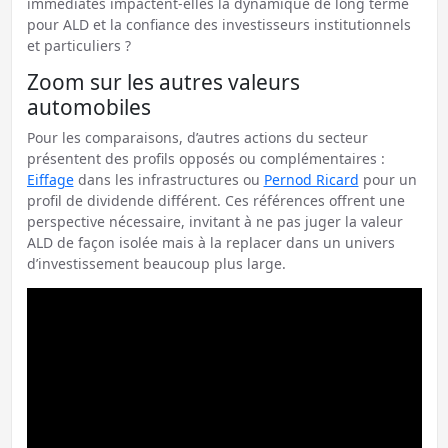
immédiates impactent-elles la dynamique de long terme
pour ALD et la confiance des investisseurs institutionnels
et particuliers ?
Zoom sur les autres valeurs
automobiles
Pour les comparaisons, d’autres actions du secteur
présentent des profils opposés ou complémentaires :
Eiffage
dans les infrastructures ou
Pernod Ricard
pour un
profil de dividende différent. Ces références offrent une
perspective nécessaire, invitant à ne pas juger la valeur
ALD de façon isolée mais à la replacer dans un univers
d’investissement beaucoup plus large.