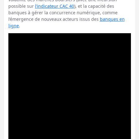
possible sur
l’indicateur CAC 40
), et la capacité des
banques à gérer la concurrence numérique, comme
l’émergence de nouveaux acteurs issus des
banques en
ligne
.