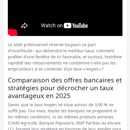
Le volet prévisionnel réserve toujours sa part
d’incertitude : qui obtiendra le meilleur taux, comment
profiter d’une fenêtre de tir favorable, et surtout, l’extrême
rapidité des retournements ne condamne-t-elle pas les
emprunteurs à se contenter d’un taux « moyen » ?
Comparaison des offres bancaires et
stratégies pour décrocher un taux
avantageux en 2025
Savoir que le taux moyen se situe autour de 3,90 % ne
suffit pas. Oui mais, toutes les banques ne proposent ni
les mêmes conditions, ni les mêmes produits annexes.
Crédit Agricole, Banque Populaire, BNP Paribas ou encore
LCL forgent leur stratégie en fonction de leur appétit pour