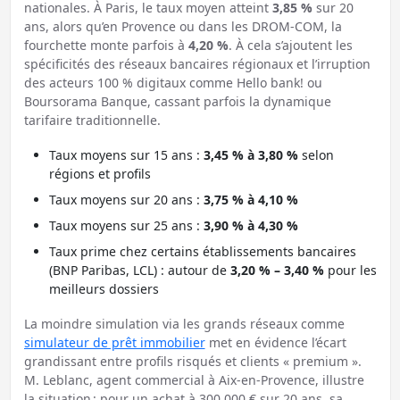
nationales. À Paris, le taux moyen atteint
3,85 %
sur 20
ans, alors qu’en Provence ou dans les DROM-COM, la
fourchette monte parfois à
4,20 %
. À cela s’ajoutent les
spécificités des réseaux bancaires régionaux et l’irruption
des acteurs 100 % digitaux comme Hello bank! ou
Boursorama Banque, cassant parfois la dynamique
tarifaire traditionnelle.
Taux moyens sur 15 ans :
3,45 % à 3,80 %
selon
régions et profils
Taux moyens sur 20 ans :
3,75 % à 4,10 %
Taux moyens sur 25 ans :
3,90 % à 4,30 %
Taux prime chez certains établissements bancaires
(BNP Paribas, LCL) : autour de
3,20 % – 3,40 %
pour les
meilleurs dossiers
La moindre simulation via les grands réseaux comme
simulateur de prêt immobilier
met en évidence l’écart
grandissant entre profils risqués et clients « premium ».
M. Leblanc, agent commercial à Aix-en-Provence, illustre
la situation : pour un achat à 300 000 € sur 20 ans, sa