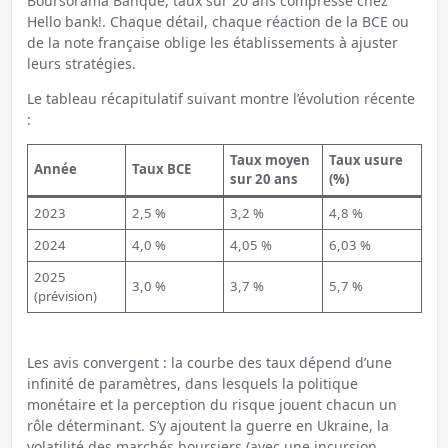
Boursorama Banque, taux sur 20 ans compressé chez
Hello bank!. Chaque détail, chaque réaction de la BCE ou
de la note française oblige les établissements à ajuster
leurs stratégies.
Le tableau récapitulatif suivant montre l’évolution récente
:
Taux moyen
Taux usure
Année
Taux BCE
sur 20 ans
(%)
2023
2,5 %
3,2 %
4,8 %
2024
4,0 %
4,05 %
6,03 %
2025
3,0 %
3,7 %
5,7 %
(prévision)
Les avis convergent : la courbe des taux dépend d’une
infinité de paramètres, dans lesquels la politique
monétaire et la perception du risque jouent chacun un
rôle déterminant. S’y ajoutent la guerre en Ukraine, la
volatilité des marchés boursiers (avec une incursion