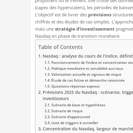
propulsent ou le freinent. Elle croise des donné
(capex des hyperscalers), les périodes de baisse
L’objectif est de livrer des
prévisions
structurée
chiffrés et des études de cas simples. L’approch
mais une
stratégie d’investissement
pragmatiq
Nasdaq en phase de transition monétaire.
Table of Contents
Nasdaq : analyse du cours de l’indice, défini
Fonctionnement de l’indice et concentration sec
Politique monétaire et sensibilité aux taux
Valorisation actuelle et signaux de risque
Étude de cas fictive et démarche raisonnée
Questions-réponses express
Prévisions 2025 du Nasdaq : scénarios, trigg
investisseurs
Scénario de base et hypothèses
Scénario de risque
Scénario d’opportunité
Liste de triggers à surveiller
Concentration du Nasdaq, largeur de marché