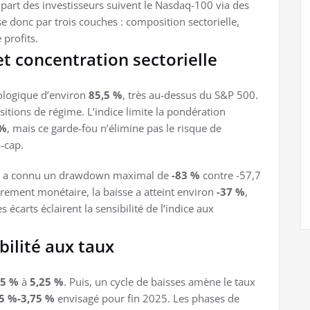
lupart des investisseurs suivent le Nasdaq-100 via des
e donc par trois couches : composition sectorielle,
 profits.
t concentration sectorielle
ologique d’environ
85,5 %
, très au-dessus du S&P 500.
ansitions de régime. L’indice limite la pondération
 %
, mais ce garde-fou n’élimine pas le risque de
-cap.
ice a connu un drawdown maximal de
-83 %
contre -57,7
rement monétaire, la baisse a atteint environ
-37 %
,
s écarts éclairent la sensibilité de l’indice aux
bilité aux taux
25 %
à
5,25 %
. Puis, un cycle de baisses amène le taux
,5 %-3,75 %
envisagé pour fin 2025. Les phases de