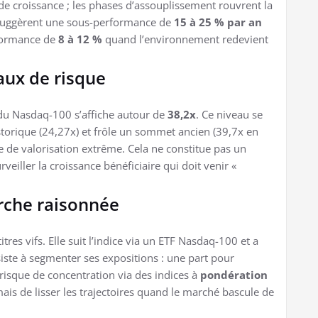
e croissance ; les phases d’assouplissement rouvrent la
s suggèrent une sous-performance de
15 à 25 % par an
rformance de
8 à 12 %
quand l’environnement redevient
naux de risque
 du Nasdaq-100 s’affiche autour de
38,2x
. Ce niveau se
orique (24,27x) et frôle un sommet ancien (39,7x en
re de valorisation extrême. Cela ne constitue pas un
eiller la croissance bénéficiaire qui doit venir «
arche raisonnée
res vifs. Elle suit l’indice via un ETF Nasdaq-100 et a
iste à segmenter ses expositions : une part pour
e risque de concentration via des indices à
pondération
 mais de lisser les trajectoires quand le marché bascule de