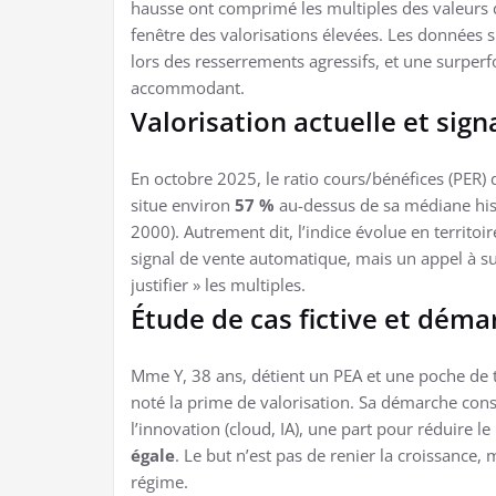
hausse ont comprimé les multiples des valeurs d
fenêtre des valorisations élevées. Les donnée
lors des resserrements agressifs, et une surpe
accommodant.
Valorisation actuelle et sig
En octobre 2025, le ratio cours/bénéfices (PER)
situe environ
57 %
au-dessus de sa médiane hist
2000). Autrement dit, l’indice évolue en territoi
signal de vente automatique, mais un appel à surv
justifier » les multiples.
Étude de cas fictive et dém
Mme Y, 38 ans, détient un PEA et une poche de tit
noté la prime de valorisation. Sa démarche cons
l’innovation (cloud, IA), une part pour réduire l
égale
. Le but n’est pas de renier la croissance,
régime.