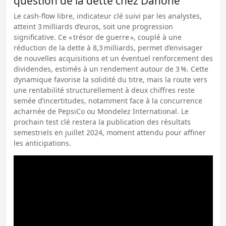
question de la dette chez Danone
Le cash-flow libre, indicateur clé suivi par les analystes,
atteint 3 milliards d’euros, soit une progression
significative. Ce « trésor de guerre », couplé à une
réduction de la dette à 8,3 milliards, permet d’envisager
de nouvelles acquisitions et un éventuel renforcement des
dividendes, estimés à un rendement autour de 3 %. Cette
dynamique favorise la solidité du titre, mais la route vers
une rentabilité structurellement à deux chiffres reste
semée d’incertitudes, notamment face à la concurrence
acharnée de PepsiCo ou Mondelez International. Le
prochain test clé restera la publication des résultats
semestriels en juillet 2024, moment attendu pour affiner
les anticipations.