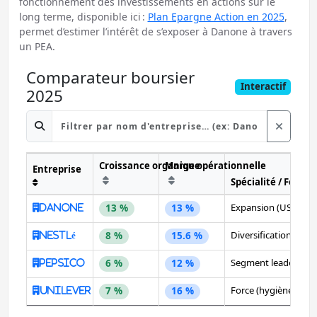
fonctionnement des investissements en actions sur le
long terme, disponible ici :
Plan Epargne Action en 2025
,
permet d’estimer l’intérêt de s’exposer à Danone à travers
un PEA.
Comparateur boursier
Interactif
2025
Effacer 
Croissance organique
Marge opérationnelle
Entreprise
Spécialité / Force
Expansion (USA/Asie
13 %
13 %
Danone
Diversification (caf
8 %
15.6 %
Nestlé
Segment leader (sna
6 %
12 %
PepsiCo
Force (hygiène/alime
7 %
16 %
Unilever