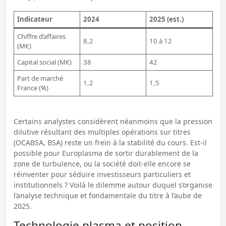
Indicateur
2024
2025 (est.)
Chiffre d’affaires
8,2
10 à 12
(M€)
Capital social (M€)
38
42
Part de marché
1,2
1,5
France (%)
Certains analystes considèrent néanmoins que la pression
dilutive résultant des multiples opérations sur titres
(OCABSA, BSA) reste un frein à la stabilité du cours. Est-il
possible pour Europlasma de sortir durablement de la
zone de turbulence, ou la société doit-elle encore se
réinventer pour séduire investisseurs particuliers et
institutionnels ? Voilà le dilemme autour duquel s’organise
l’analyse technique et fondamentale du titre à l’aube de
2025.
Technologie plasma et position