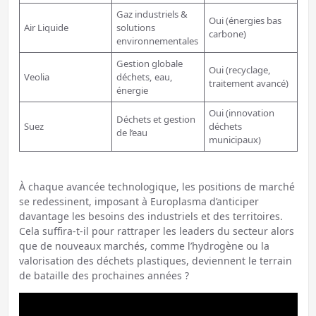
Gaz industriels &
Oui (énergies bas
Air Liquide
solutions
carbone)
environnementales
Gestion globale
Oui (recyclage,
Veolia
déchets, eau,
traitement avancé)
énergie
Oui (innovation
Déchets et gestion
Suez
déchets
de l’eau
municipaux)
À chaque avancée technologique, les positions de marché
se redessinent, imposant à Europlasma d’anticiper
davantage les besoins des industriels et des territoires.
Cela suffira-t-il pour rattraper les leaders du secteur alors
que de nouveaux marchés, comme l’hydrogène ou la
valorisation des déchets plastiques, deviennent le terrain
de bataille des prochaines années ?