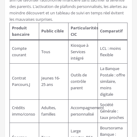
des parents. L’activation de plafonds personnalisés, les alertes au
moindre découvert et un tableau de suivi en temps réel évitent
les mauvaises surprises.
Produit
Particularités
Public cible
Comparatif
bancaire
CIC
Kiosque à
Compte
LCL : moins
Tous
Services
courant
flexible
intégré
La Banque
Outils de
Postale : offre
Contrat
Jeunes 16-
contrôle
similaire,
Parcours.J
25 ans
parent
moins
digitale
Société
Crédits
Adultes,
Accompagnement
Générale :
immo/conso
familles
personnalisé
taux proches
Boursorama
Large
Banque :