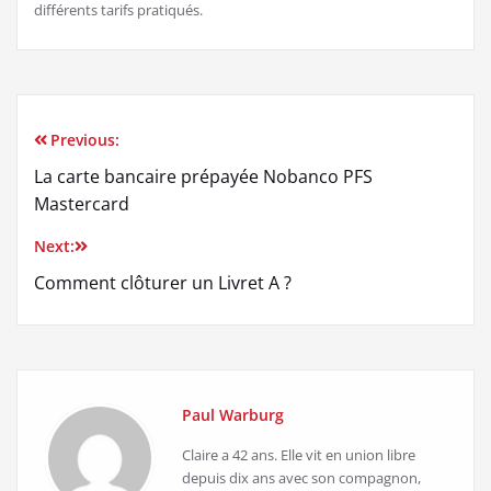
différents tarifs pratiqués.
Previous:
Navigation
La carte bancaire prépayée Nobanco PFS
de
Mastercard
l’article
Next:
Comment clôturer un Livret A ?
Paul Warburg
Claire a 42 ans. Elle vit en union libre
depuis dix ans avec son compagnon,