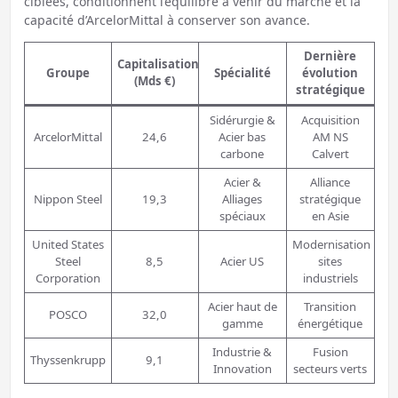
ciblées, conditionnent l’équilibre à venir du marché et la
capacité d’ArcelorMittal à conserver son avance.
Dernière
Capitalisation
Groupe
Spécialité
évolution
(Mds €)
stratégique
Sidérurgie &
Acquisition
ArcelorMittal
24,6
Acier bas
AM NS
carbone
Calvert
Acier &
Alliance
Nippon Steel
19,3
Alliages
stratégique
spéciaux
en Asie
United States
Modernisation
Steel
8,5
Acier US
sites
Corporation
industriels
Acier haut de
Transition
POSCO
32,0
gamme
énergétique
Industrie &
Fusion
Thyssenkrupp
9,1
Innovation
secteurs verts