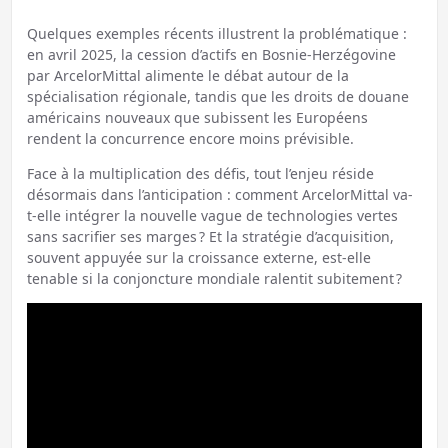
Quelques exemples récents illustrent la problématique :
en avril 2025, la cession d’actifs en Bosnie-Herzégovine
par ArcelorMittal alimente le débat autour de la
spécialisation régionale, tandis que les droits de douane
américains nouveaux que subissent les Européens
rendent la concurrence encore moins prévisible.
Face à la multiplication des défis, tout l’enjeu réside
désormais dans l’anticipation : comment ArcelorMittal va-
t-elle intégrer la nouvelle vague de technologies vertes
sans sacrifier ses marges ? Et la stratégie d’acquisition,
souvent appuyée sur la croissance externe, est-elle
tenable si la conjoncture mondiale ralentit subitement ?