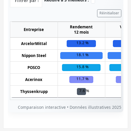
Réinitialiser
Rendement
Volati
Entreprise
12 mois
6 mo
13.2 %
27.
ArcelorMittal
18.1 %
23.
Nippon Steel
15.8 %
25.
POSCO
11.7 %
29.
Acerinox
7.6 %
34
Thyssenkrupp
Comparaison interactive • Données illustratives 2025