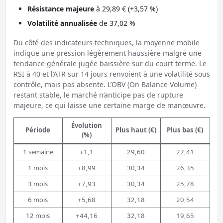
Résistance majeure
à 29,89 € (+3,57 %)
Volatilité annualisée
de 37,02 %
Du côté des indicateurs techniques, la moyenne mobile
indique une pression légèrement haussière malgré une
tendance générale jugée baissière sur du court terme. Le
RSI à 40 et l’ATR sur 14 jours renvoient à une volatilité sous
contrôle, mais pas absente. L’OBV (On Balance Volume)
restant stable, le marché n’anticipe pas de rupture
majeure, ce qui laisse une certaine marge de manœuvre.
Évolution
Période
Plus haut (€)
Plus bas (€)
(%)
1 semaine
+1,1
29,60
27,41
1 mois
+8,99
30,34
26,35
3 mois
+7,93
30,34
25,78
6 mois
+5,68
32,18
20,54
12 mois
+44,16
32,18
19,65