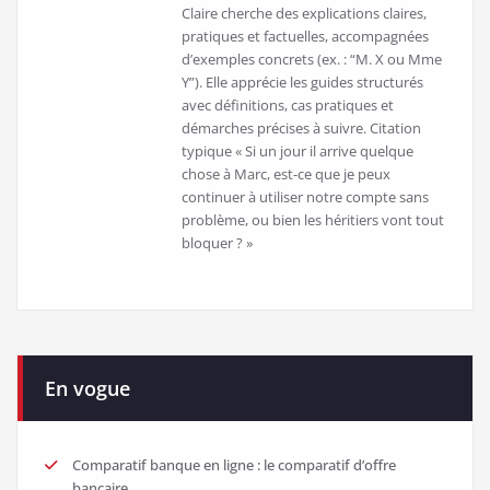
Claire cherche des explications claires,
pratiques et factuelles, accompagnées
d’exemples concrets (ex. : “M. X ou Mme
Y”). Elle apprécie les guides structurés
avec définitions, cas pratiques et
démarches précises à suivre. Citation
typique « Si un jour il arrive quelque
chose à Marc, est-ce que je peux
continuer à utiliser notre compte sans
problème, ou bien les héritiers vont tout
bloquer ? »
En vogue
Comparatif banque en ligne : le comparatif d’offre
bancaire