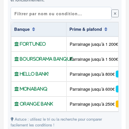
Rechercher une banque
Banque
Prime & plafond
C
En
Parrainage jusqu’à 1 200€
Pri
Fortuneo
En
Parrainage jusqu’à 1 500€
Pri
Boursorama Banque
Co
Parrainage jusqu’à 800€
Prime
Hello bank!
En
Parrainage jusqu’à 600€
Prime
Monabanq
En
Parrainage jusqu’à 250€
Prim
Orange Bank
Astuce : utilisez le tri ou la recherche pour comparer
facilement les conditions !