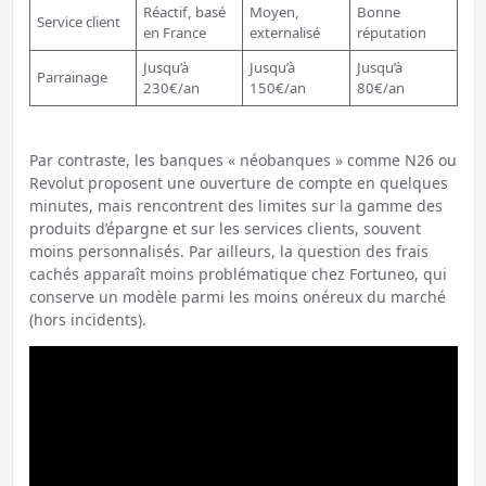
Réactif, basé
Moyen,
Bonne
Service client
en France
externalisé
réputation
Jusqu’à
Jusqu’à
Jusqu’à
Parrainage
230€/an
150€/an
80€/an
Par contraste, les banques « néobanques » comme N26 ou
Revolut proposent une ouverture de compte en quelques
minutes, mais rencontrent des limites sur la gamme des
produits d’épargne et sur les services clients, souvent
moins personnalisés. Par ailleurs, la question des frais
cachés apparaît moins problématique chez Fortuneo, qui
conserve un modèle parmi les moins onéreux du marché
(hors incidents).