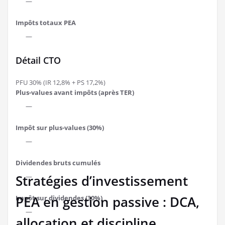
—
Impôts totaux PEA
—
Détail CTO
PFU 30% (IR 12,8% + PS 17,2%)
Plus-values avant impôts (après TER)
—
Impôt sur plus-values (30%)
—
Dividendes bruts cumulés
—
Stratégies d’investissement
PEA en gestion passive : DCA,
Impôt sur dividendes (30%)
—
allocation et discipline