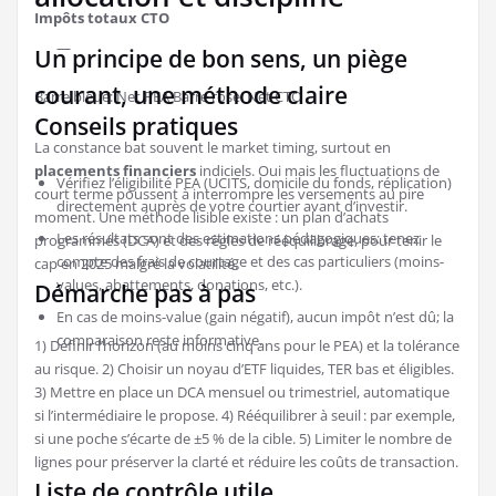
Impôts totaux CTO
—
Un principe de bon sens, un piège
courant, une méthode claire
Barre bleue: Net PEA
Barre rose: Net CTO
Conseils pratiques
La constance bat souvent le market timing, surtout en
placements financiers
indiciels. Oui mais les fluctuations de
Vérifiez l’éligibilité PEA (UCITS, domicile du fonds, réplication)
court terme poussent à interrompre les versements au pire
directement auprès de votre courtier avant d’investir.
moment. Une méthode lisible existe : un plan d’achats
Les résultats sont des estimations pédagogiques: tenez
programmés (DCA) et des règles de rééquilibrage, pour tenir le
compte des frais de courtage et des cas particuliers (moins-
cap en 2025 malgré la volatilité.
values, abattements, donations, etc.).
Démarche pas à pas
En cas de moins-value (gain négatif), aucun impôt n’est dû; la
comparaison reste informative.
1) Définir l’horizon (au moins cinq ans pour le PEA) et la tolérance
au risque. 2) Choisir un noyau d’ETF liquides, TER bas et éligibles.
3) Mettre en place un DCA mensuel ou trimestriel, automatique
si l’intermédiaire le propose. 4) Rééquilibrer à seuil : par exemple,
si une poche s’écarte de ±5 % de la cible. 5) Limiter le nombre de
lignes pour préserver la clarté et réduire les coûts de transaction.
Liste de contrôle utile