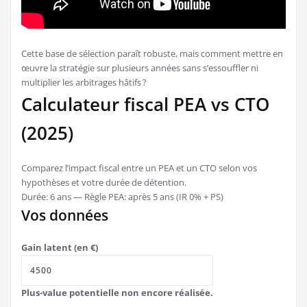
Cette base de sélection paraît robuste, mais comment mettre en
œuvre la stratégie sur plusieurs années sans s’essouffler ni
multiplier les arbitrages hâtifs ?
Calculateur fiscal PEA vs CTO
(2025)
Comparez l’impact fiscal entre un PEA et un CTO selon vos
hypothèses et votre durée de détention.
Durée: 6 ans — Règle PEA: après 5 ans (IR 0% + PS)
Vos données
Gain latent (en €)
Plus-value potentielle non encore réalisée.