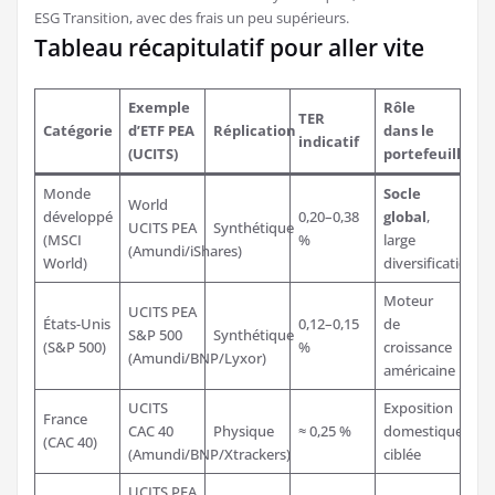
ESG Transition, avec des frais un peu supérieurs.
Tableau récapitulatif pour aller vite
Exemple
Rôle
TER
Catégorie
d’ETF PEA
Réplication
dans le
indicatif
(UCITS)
portefeuille
Monde
Socle
World
développé
0,20–0,38
global
,
UCITS PEA
Synthétique
(MSCI
%
large
(Amundi/iShares)
World)
diversification
Moteur
UCITS PEA
États-Unis
0,12–0,15
de
S&P 500
Synthétique
(S&P 500)
%
croissance
(Amundi/BNP/Lyxor)
américaine
UCITS
Exposition
France
CAC 40
Physique
≈ 0,25 %
domestique
(CAC 40)
(Amundi/BNP/Xtrackers)
ciblée
UCITS PEA