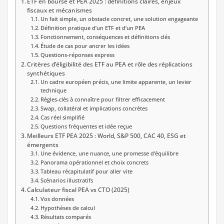
ETF en bourse et PEA 2025 : définitions claires, enjeux
fiscaux et mécanismes
Un fait simple, un obstacle concret, une solution engageante
Définition pratique d’un ETF et d’un PEA
Fonctionnement, conséquences et définitions clés
Étude de cas pour ancrer les idées
Questions-réponses express
Critères d’éligibilité des ETF au PEA et rôle des réplications
synthétiques
Un cadre européen précis, une limite apparente, un levier
technique
Règles-clés à connaître pour filtrer efficacement
Swap, collatéral et implications concrètes
Cas réel simplifié
Questions fréquentes et idée reçue
Meilleurs ETF PEA 2025 : World, S&P 500, CAC 40, ESG et
émergents
Une évidence, une nuance, une promesse d’équilibre
Panorama opérationnel et choix concrets
Tableau récapitulatif pour aller vite
Scénarios illustratifs
Calculateur fiscal PEA vs CTO (2025)
Vos données
Hypothèses de calcul
Résultats comparés