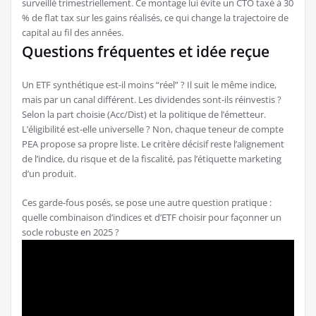
surveillé trimestriellement. Ce montage lui évite un CTO taxé à 30
% de flat tax sur les gains réalisés, ce qui change la trajectoire de
capital au fil des années.
Questions fréquentes et idée reçue
Un ETF synthétique est-il moins “réel” ? Il suit le même indice,
mais par un canal différent. Les dividendes sont-ils réinvestis ?
Selon la part choisie (Acc/Dist) et la politique de l’émetteur.
L’éligibilité est-elle universelle ? Non, chaque teneur de compte
PEA propose sa propre liste. Le critère décisif reste l’alignement
de l’indice, du risque et de la fiscalité, pas l’étiquette marketing
d’un produit.
Ces garde-fous posés, se pose une autre question pratique :
quelle combinaison d’indices et d’ETF choisir pour façonner un
socle robuste en 2025 ?