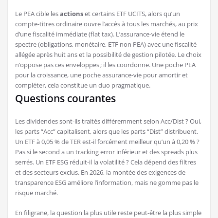
Le PEA cible les
actions
et certains ETF UCITS, alors qu’un
compte-titres ordinaire ouvre l’accès à tous les marchés, au prix
d’une fiscalité immédiate (flat tax). L’assurance-vie étend le
spectre (obligations, monétaire, ETF non PEA) avec une fiscalité
allégée après huit ans et la possibilité de gestion pilotée. Le choix
n’oppose pas ces enveloppes ; il les coordonne. Une poche PEA
pour la croissance, une poche assurance-vie pour amortir et
compléter, cela constitue un duo pragmatique.
Questions courantes
Les dividendes sont-ils traités différemment selon Acc/Dist ? Oui,
les parts “Acc” capitalisent, alors que les parts “Dist” distribuent.
Un ETF à 0,05 % de TER est-il forcément meilleur qu’un à 0,20 % ?
Pas si le second a un tracking error inférieur et des spreads plus
serrés. Un ETF ESG réduit-il la volatilité ? Cela dépend des filtres
et des secteurs exclus. En 2026, la montée des exigences de
transparence ESG améliore l’information, mais ne gomme pas le
risque marché.
En filigrane, la question la plus utile reste peut-être la plus simple