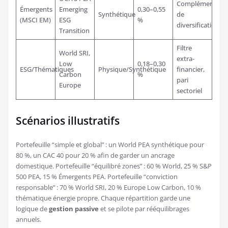
Complément
Émergents
Emerging
0,30–0,55
Synthétique
de
(MSCI EM)
ESG
%
diversification
Transition
Filtre
World SRI,
extra-
Low
0,18–0,30
ESG/Thématiques
Physique/Synthétique
financier,
Carbon
%
pari
Europe
sectoriel
Scénarios illustratifs
Portefeuille “simple et global” : un World PEA synthétique pour
80 %, un CAC 40 pour 20 % afin de garder un ancrage
domestique. Portefeuille “équilibré zones” : 60 % World, 25 % S&P
500 PEA, 15 % Émergents PEA. Portefeuille “conviction
responsable” : 70 % World SRI, 20 % Europe Low Carbon, 10 %
thématique énergie propre. Chaque répartition garde une
logique de
gestion passive
et se pilote par rééquilibrages
annuels.