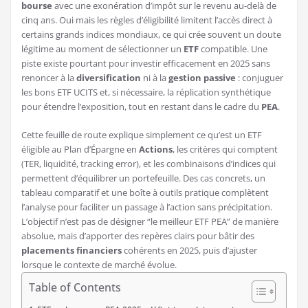
bourse
avec une exonération d’impôt sur le revenu au-delà de
cinq ans. Oui mais les règles d’éligibilité limitent l’accès direct à
certains grands indices mondiaux, ce qui crée souvent un doute
légitime au moment de sélectionner un
ETF
compatible. Une
piste existe pourtant pour investir efficacement en 2025 sans
renoncer à la
diversification
ni à la
gestion passive
: conjuguer
les bons ETF UCITS et, si nécessaire, la réplication synthétique
pour étendre l’exposition, tout en restant dans le cadre du
PEA
.
Cette feuille de route explique simplement ce qu’est un ETF
éligible au Plan d’Épargne en
Actions
, les critères qui comptent
(TER, liquidité, tracking error), et les combinaisons d’indices qui
permettent d’équilibrer un portefeuille. Des cas concrets, un
tableau comparatif et une boîte à outils pratique complètent
l’analyse pour faciliter un passage à l’action sans précipitation.
L’objectif n’est pas de désigner “le meilleur ETF PEA” de manière
absolue, mais d’apporter des repères clairs pour bâtir des
placements financiers
cohérents en 2025, puis d’ajuster
lorsque le contexte de marché évolue.
Table of Contents