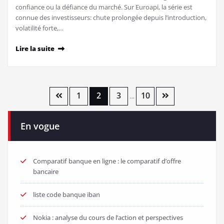
confiance ou la défiance du marché. Sur Euroapi, la série est
connue des investisseurs: chute prolongée depuis l’introduction,
volatilité forte,…
Lire la suite
Pagination
1
2
3
10
…
des
En vogue
publications
Comparatif banque en ligne : le comparatif d’offre
bancaire
liste code banque iban
Nokia : analyse du cours de l’action et perspectives