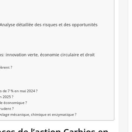
 Analyse détaillée des risques et des opportunités
: innovation verte, économie circulaire et droit
érent ?
lus de 7 % en mai 2024 ?
en 2025 ?
èle économique ?
prudent ?
cyclage mécanique, chimique et enzymatique ?
es de l’action Carbios en