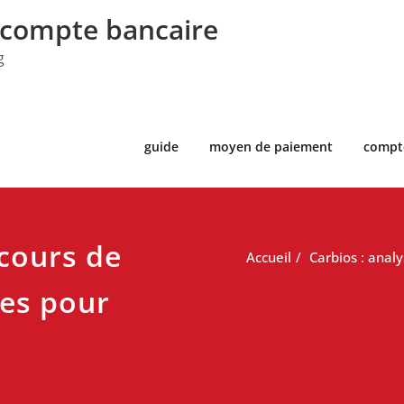
 compte bancaire
g
guide
moyen de paiement
compt
 cours de
Accueil
Carbios : anal
ves pour