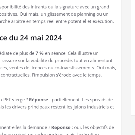
sponibilité des intrants ou la signature avec un grand
ositives. Oui mais, un glissement de planning ou un
marché arbitre en temps réel entre potentiel et exécution,
nce du 24 mai 2024
édiate de plus de
7 %
en séance. Cela illustre un
 rassure sur la viabilité du procédé, tout en alimentant
ces, ventes de licences ou co-investissements. Oui mais,
contractuelles, l’impulsion s’érode avec le temps.
 du PET vierge ?
Réponse
: partiellement. Les spreads de
s les drivers principaux restent les jalons industriels et
nnent-elles la demande ?
Réponse
: oui, les objectifs de
arbone créent un cadre porteur, mais l’exécution