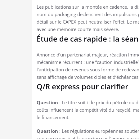
Les publications sur la montée en cadence, la di
nom du packaging déclenchent des impulsions p
détail sur le CAPEX peut neutraliser l’effet. Le 
avec une mémoire courte mais sévère.
Étude de cas rapide : la séa
Annonce d’un partenariat majeur, réaction imm
mécanisme récurrent : une “caution industrielle”
l’anticipation de revenus sous forme de redevan
sans affichage de volumes cibles et d’échéances 
Q/R express pour clarifier
Question
: Le titre suit-il le prix du pétrole ou
coûts influencent la compétitivité du recyclé, mai
le financement.
Question
: Les régulations européennes soutie
contenu recyclé et la pression sur l’empreinte c