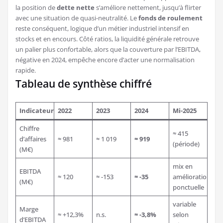
la position de
dette nette
s’améliore nettement, jusqu’à flirter
avec une situation de quasi-neutralité. Le
fonds de roulement
reste conséquent, logique d’un métier industriel intensif en
stocks et en encours. Côté ratios, la liquidité générale retrouve
un palier plus confortable, alors que la couverture par l’EBITDA,
négative en 2024, empêche encore d’acter une normalisation
rapide.
Tableau de synthèse chiffré
Indicateur
2022
2023
2024
Mi-2025
Chiffre
≈ 415
d’affaires
≈ 981
≈ 1 019
≈ 919
(période)
(M€)
mix en
EBITDA
≈ 120
≈ -153
≈ -35
amélioration
(M€)
ponctuelle
variable
Marge
≈ +12,3%
n.s.
≈ -3,8%
selon
d’EBITDA