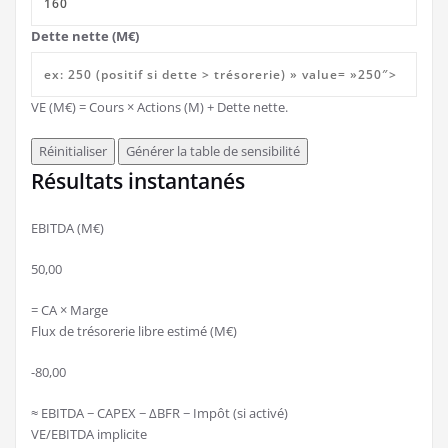
Dette nette (M€)
VE (M€) = Cours × Actions (M) + Dette nette.
Réinitialiser
Générer la table de sensibilité
Résultats instantanés
EBITDA (M€)
50,00
= CA × Marge
Flux de trésorerie libre estimé (M€)
-80,00
≈ EBITDA − CAPEX − ΔBFR − Impôt (si activé)
VE/EBITDA implicite