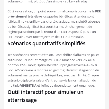
volume confirmé, plutôt qu’un simple « spike » intraday.
Côté valorisation, un point souvent mal compris concerne le
PER
prévisionnel
très élevé lorsque les bénéfices attendus sont
faibles. Il ne « signifie » pas cherté classique, mais plutôt absence
de bénéfices significatifs à court terme. Un changement de
régime passe donc par le retour d’un EBITDA positif, puis d’un
EBIT assaini, avec une trajectoire de FCF qui s’installe.
Scénarios quantitatifs simplifiés
Trois scénarios servent d’étalon. Base: chiffre d’affaires en palier
autour de 0,9 Md€ et marge d’EBITDA ramenée vers 2%-4% à
horizon 12-18 mois; Optimiste: retour progressif vers 6%-8% si
Focus-27 accélère la montée en gamme; Défensif: stagnation du
volume et marge proche de l’équilibre, avec cash limité. Chaque
scénario déplace la valeur d’entreprise via la normalisation du
multiple
VE/EBITDA
et l’effet de désendettement organique.
Outil interactif pour simuler un
atterrissage