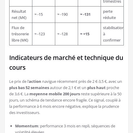
trimestres
Résultat
perte
≈ -15
≈ -190
≈ -131
net (M€)
réduite
Flux de
stabilisation
trésorerie
≈ -123
≈ -128
≈ +15
à
libre (M€)
confirmer
Indicateurs de marché et technique du
cours
Le prix de l’
action
navigue récemment près de 2 €-3,5 €, avec un
plus bas 52 semaines
autour de 2,1 € et un
plus haut
proche
de 3,6 €. La
moyenne mobile 200 jours
reste supérieure à la 50
jours, un schéma de tendance encore fragile. Ce signal, couplé à
la performance à 6 mois encore négative, explique la prudence
des investisseurs.
Momentum
: performance 3 mois en repli, séquences de
volatilité élevées.