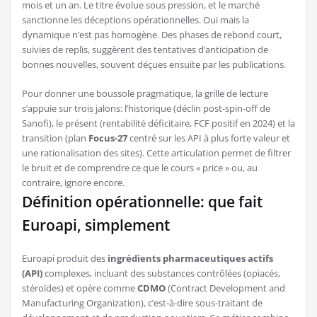
mois et un an. Le titre évolue sous pression, et le marché
sanctionne les déceptions opérationnelles. Oui mais la
dynamique n’est pas homogène. Des phases de rebond court,
suivies de replis, suggèrent des tentatives d’anticipation de
bonnes nouvelles, souvent déçues ensuite par les publications.
Pour donner une boussole pragmatique, la grille de lecture
s’appuie sur trois jalons: l’historique (déclin post-spin-off de
Sanofi), le présent (rentabilité déficitaire, FCF positif en 2024) et la
transition (plan
Focus-27
centré sur les API à plus forte valeur et
une rationalisation des sites). Cette articulation permet de filtrer
le bruit et de comprendre ce que le cours « price » ou, au
contraire, ignore encore.
Définition opérationnelle: que fait
Euroapi, simplement
Euroapi produit des
ingrédients pharmaceutiques actifs
(API)
complexes, incluant des substances contrôlées (opiacés,
stéroïdes) et opère comme
CDMO
(Contract Development and
Manufacturing Organization), c’est-à-dire sous-traitant de