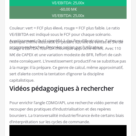
VE/EBITDA: 25,00x
-60,00 M€
VE/EBITDA: 25,00x
Couleur: vert = FCF plus élevé, rouge = FCF plus faible. Le ratio
VE/EBITDA est indiqué sous le FCF pour chaque scénario.
Avertissement: Outil simplifié à des fins d’illustration. Faites vos
Exemple chiffré illustratif. En posant 920 M€ de ventes et 5% de
propres recherches. Données saisies par l’utilisateur.
marge d’EBITDA, l’EBITDA théorique approche 46 M€. Avec 110
M€ de CAPEX et une variation modeste de BFR, l’effort de cash
reste conséquent. L’investissement productif ne se substitue pas
à la marge: il la prépare. Ce genre de calcul, même approximatif,
sert d’alerte contre la tentation d’ignorer la discipline
capitalistique.
Vidéos pédagogiques à rechercher
Pour enrichir l’angle CDMO/API, une recherche vidéo permet de
recouper des pratiques d’industrialisation et des repères
boursiers. La transversalité industrie/finance évite certains biais
d’interprétation sur les cycles de commande.