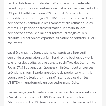
Le titre distribue-t-il un dividende? Non,
aucun dividende
récent; la priorité va au redressement et aux investissements. Un
FCF positif suffit-il à rassurer? Seulement s’il se répète et se
consolide avec une marge d’EBITDA redevenue positive. Les «
perspectives » communiquées comptent-elles autant que les
chiffres? En période de transformation, la crédibilité des
perspectives s’évalue à l’aune d’indicateurs tangibles: mix
produits, utilisation des capacités, signature de contrats CDMO
récurrents.
Cas d’école, M. R, gérant actions, construit sa diligence: il
demande la ventilation par familles d’API, le backlog CDMO, le
calendrier des audits, et une trajectoire chiffrée des économies
Focus-27. S’il obtient des réponses chiffrées, il peut ancrer ses
prévisions; sinon, il garde une décote de prudence. À la fin, la
bourse préfère toujours « moins d’histoire et plus d’unités
d’EBITDA »—une formule un peu sèche, mais réelle.
Dernier angle, juridique-financier: la gestion des
dépréciations
d’actifs
sous référentiel IFRS. Dans une transformation,
l’identification des UGT (unités génératrices de trésorerie) et les