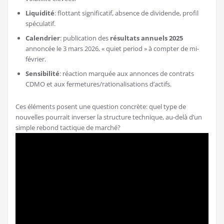
Liquidité
: flottant significatif, absence de dividende, profil
spéculatif.
Calendrier
: publication des
résultats annuels 2025
annoncée le 3 mars 2026, « quiet period » à compter de mi-
février.
Sensibilité
: réaction marquée aux annonces de contrats
CDMO et aux fermetures/rationalisations d’actifs.
Ces éléments posent une question concrète: quel type de
nouvelles pourrait inverser la structure technique, au-delà d’un
simple rebond tactique de marché?