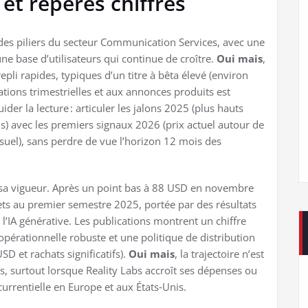
et repères chiffrés
es piliers du secteur Communication Services, avec une
 une base d’utilisateurs qui continue de croître.
Oui mais
,
epli rapides, typiques d’un titre à bêta élevé (environ
cations trimestrielles et aux annonces produits est
r la lecture : articuler les jalons 2025 (plus hauts
ns) avec les premiers signaux 2026 (prix actuel autour de
el), sans perdre de vue l’horizon 12 mois des
sa vigueur. Après un point bas à 88 USD en novembre
ts au premier semestre 2025, portée par des résultats
r l’IA générative. Les publications montrent un chiffre
opérationnelle robuste et une politique de distribution
SD et rachats significatifs).
Oui mais
, la trajectoire n’est
ts, surtout lorsque Reality Labs accroît ses dépenses ou
ncurrentielle en Europe et aux États‑Unis.