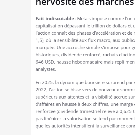
nervosité des marchés 
Fait indiscutable
: Meta s’impose comme l’un d
capitalisation dépassant le trillion de dollars et
l’action connaît des phases d’accélération et de r
1,5), où la sensibilité aux flux macro, aux publi
marquée. Une accroche simple s’impose pour guide
historiques, dividende renforcé, rachats d’actio
646 USD, hausse hebdomadaire mais repli mensu
analystes.
En 2025, la dynamique boursière surprend par 
2022, l’action se hisse vers de nouveaux somme
supérieurs aux attentes et la visibilité accrue su
d’affaires en hausse à deux chiffres, une marge 
renforcée (dividende trimestriel relevé à 0,625 U
pas linéaire : la valorisation se tend par momen
que les autorités intensifient la surveillance co