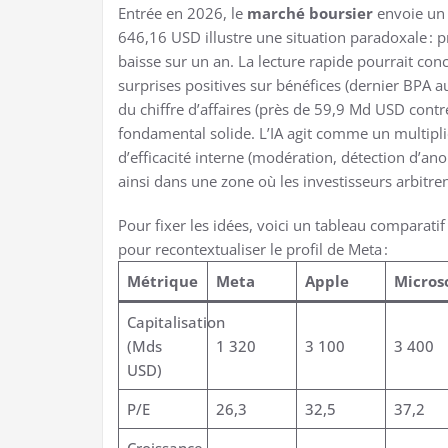
Entrée en 2026, le
marché boursier
envoie un 
646,16 USD illustre une situation paradoxale : p
baisse sur un an. La lecture rapide pourrait con
surprises positives sur bénéfices (dernier BPA a
du chiffre d’affaires (près de 59,9 Md USD con
fondamental solide. L’IA agit comme un multipl
d’efficacité interne (modération, détection d’ano
ainsi dans une zone où les investisseurs arbitren
Pour fixer les idées, voici un tableau comparati
pour recontextualiser le profil de Meta :
Métrique
Meta
Apple
Micros
Capitalisation
(Mds
1 320
3 100
3 400
USD)
P/E
26,3
32,5
37,2
Croissance