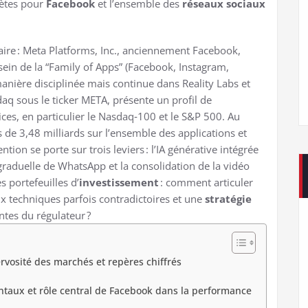
rètes pour
Facebook
et l’ensemble des
réseaux sociaux
aire : Meta Platforms, Inc., anciennement Facebook,
 sein de la “Family of Apps” (Facebook, Instagram,
anière disciplinée mais continue dans Reality Labs et
sdaq sous le ticker META, présente un profil de
ces, en particulier le Nasdaq‑100 et le S&P 500. Au
e 3,48 milliards sur l’ensemble des applications et
tion se porte sur trois leviers : l’IA générative intégrée
 graduelle de WhatsApp et la consolidation de la vidéo
s portefeuilles d’
investissement
: comment articuler
x techniques parfois contradictoires et une
stratégie
ntes du régulateur ?
ervosité des marchés et repères chiffrés
taux et rôle central de Facebook dans la performance