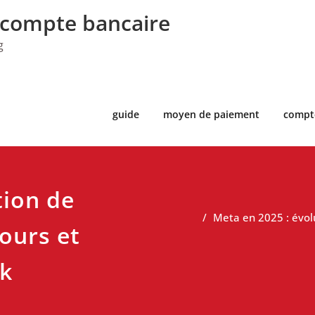
 compte bancaire
g
guide
moyen de paiement
compt
tion de
Meta en 2025 : évolu
cours et
k