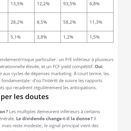
13,5%
12,2%
93,5%
6,8%
28,2%
8,5%
58,2%
11,3%
5,1%
3,8%
1,2%
1,5%
dement/risque particulier : un P/E inférieur à plusieurs
érationnelle élevée, et un FCF yield compétitif.
Oui
tre aux cycles de dépenses marketing. À court terme, les
fondamentale : d’où l’intérêt de suivre les rapports
ents qui recadrent régulièrement les anticipations.
iper les doutes
on ?
Les multiples demeurent inférieurs à certains
énérale.
Le dividende change-t-il la donne ?
Il
, mais reste modeste ; le signal principal vient des