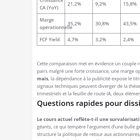
21,2%
9,2%
15,8%
CA (YoY)
Marge
35,2%
30,8%
43,5%
opérationnelle
FCF Yield
4,7%
3,2%
2,4%
Cette comparaison met en évidence un couple ren
pairs malgré une forte croissance, une marge op
mais
, la dépendance à la publicité expose le ti
signaux techniques peuvent diverger de la thèse 
trimestriels et la feuille de route IA, deux élém
Questions rapides pour diss
Le cours actuel reflète-t-il une survalorisati
géants, ce qui tempère l’argument d’une bulle g
structure la politique de retour aux actionnaires