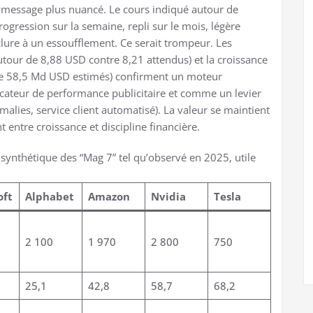
message plus nuancé. Le cours indiqué autour de
rogression sur la semaine, repli sur le mois, légère
clure à un essoufflement. Ce serait trompeur. Les
utour de 8,88 USD contre 8,21 attendus) et la croissance
tre 58,5 Md USD estimés) confirment un moteur
icateur de performance publicitaire et comme un levier
malies, service client automatisé). La valeur se maintient
t entre croissance et discipline financière.
f synthétique des “Mag 7” tel qu’observé en 2025, utile
oft
Alphabet
Amazon
Nvidia
Tesla
2 100
1 970
2 800
750
25,1
42,8
58,7
68,2