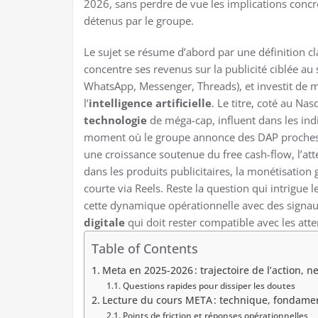
2026, sans perdre de vue les implications conc
détenus par le groupe.
Le sujet se résume d’abord par une définition cl
concentre ses revenus sur la publicité ciblée au
WhatsApp, Messenger, Threads), et investit de m
l’
intelligence artificielle
. Le titre, coté au Na
technologie
de méga-cap, influent dans les indi
moment où le groupe annonce des DAP proches d
une croissance soutenue du free cash-flow, l’atten
dans les produits publicitaires, la monétisation
courte via Reels. Reste la question qui intrigue le
cette dynamique opérationnelle avec des signau
digitale
qui doit rester compatible avec les atte
Table of Contents
Meta en 2025-2026 : trajectoire de l’action, n
Questions rapides pour dissiper les doutes
Lecture du cours META : technique, fondamen
Points de friction et réponses opérationnelles