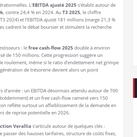
rationnelles. L’
EBITDA ajusté 2025
s’établit autour de
 %
, contre 24,4 % en 2024. Au
T3 2025
, le chiffre
s T3 2024) et l’EBITDA ajusté 181 millions (marge 21,3 %
ées cadrent le débat boursier et stimulent la recherche
stisseurs : le
free cash-flow 2025
double à environ
visé de 150 millions. Cette progression suggère un
 de roulement, même si le ratio d’endettement net grimpe
 génération de trésorerie devient alors un point
rs d’année : un EBITDA désormais attendu autour de 700
précédemment) et un free cash-flow ramené vers 150
sion reflète surtout un affaiblissement de la demande en
ers de reprise potentielle en 2026.
ction Verallia
s’articule autour de quelques clés :
re passer des hausses tarifaires, structure de coûts fixes,