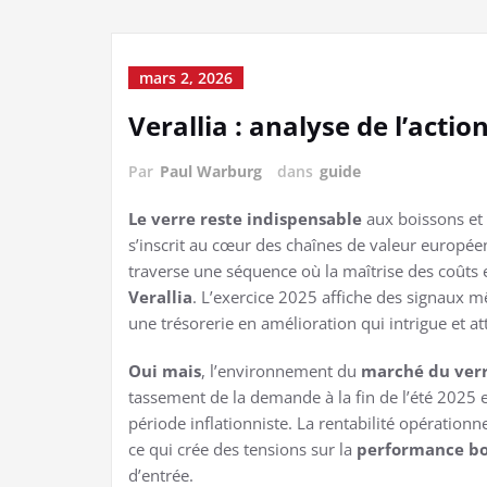
mars 2, 2026
Verallia : analyse de l’acti
Par
Paul Warburg
dans
guide
Le verre reste indispensable
aux boissons et a
s’inscrit au cœur des chaînes de valeur europé
traverse une séquence où la maîtrise des coûts e
Verallia
. L’exercice 2025 affiche des signaux m
une trésorerie en amélioration qui intrigue et at
Oui mais
, l’environnement du
marché du ver
tassement de la demande à la fin de l’été 2025 e
période inflationniste. La rentabilité opérationne
ce qui crée des tensions sur la
performance bo
d’entrée.