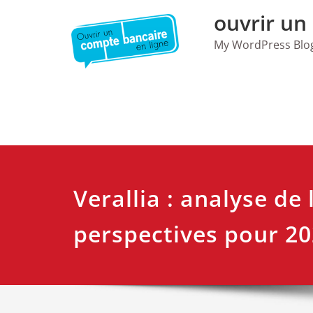
Skip
ouvrir un
to
content
My WordPress Blo
Verallia : analyse de 
perspectives pour 2