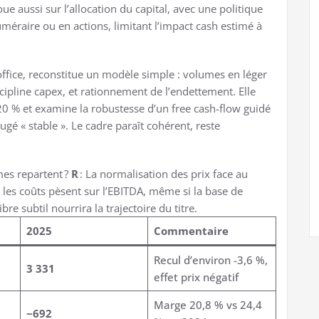
joue aussi sur l’allocation du capital, avec une politique
méraire ou en actions, limitant l’impact cash estimé à
office, reconstitue un modèle simple : volumes en léger
cipline capex, et rationnement de l’endettement. Elle
0 % et examine la robustesse d’un free cash-flow guidé
é « stable ». Le cadre paraît cohérent, reste
mes repartent ?
R
: La normalisation des prix face au
 les coûts pèsent sur l’EBITDA, même si la base de
e subtil nourrira la trajectoire du titre.
2025
Commentaire
Recul d’environ -3,6 %,
3 331
effet prix négatif
Marge 20,8 % vs 24,4
~692