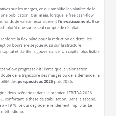
ves sur les marges, ce qui amplifie la volatilité de la
 une publication.
Oui mais
, lorsque le free cash-flow
ns fonds de valeur reconsidèrent l’
investissement
. Il se
ash plutôt que sur le seul compte de résultat.
t renforce la flexibilité pour la réduction de dette, les
ption boursière se joue aussi sur la structure
 capital et clarifie la gouvernance. Un capital plus lisible
e cash-flow progresse ?
R
: Parce que la valorisation
hé doute de la trajectoire des marges ou de la demande, la
ibilité des
perspectives 2025
puis 2026.
gine deux scénarios : dans le premier, l’EBITDA 2026
€, confortant la thèse de stabilisation. Dans le second,
e à ~19 %, ce qui dégrade le rendement implicite. Le
e méthodique.