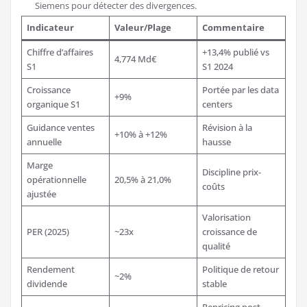
Siemens pour détecter des divergences.
Indicateur
Valeur/Plage
Commentaire
Chiffre d’affaires
+13,4% publié vs
4,774 Md€
S1
S1 2024
Croissance
Portée par les data
+9%
organique S1
centers
Guidance ventes
Révision à la
+10% à +12%
annuelle
hausse
Marge
Discipline prix-
opérationnelle
20,5% à 21,0%
coûts
ajustée
Valorisation
PER (2025)
~23x
croissance de
qualité
Rendement
Politique de retour
~2%
dividende
stable
Repricing post-