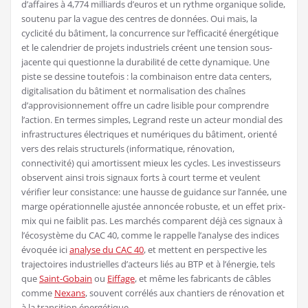
d’affaires à 4,774 milliards d’euros et un rythme organique solide,
soutenu par la vague des centres de données. Oui mais, la
cyclicité du bâtiment, la concurrence sur l’efficacité énergétique
et le calendrier de projets industriels créent une tension sous-
jacente qui questionne la durabilité de cette dynamique. Une
piste se dessine toutefois : la combinaison entre data centers,
digitalisation du bâtiment et normalisation des chaînes
d’approvisionnement offre un cadre lisible pour comprendre
l’action. En termes simples, Legrand reste un acteur mondial des
infrastructures électriques et numériques du bâtiment, orienté
vers des relais structurels (informatique, rénovation,
connectivité) qui amortissent mieux les cycles. Les investisseurs
observent ainsi trois signaux forts à court terme et veulent
vérifier leur consistance: une hausse de guidance sur l’année, une
marge opérationnelle ajustée annoncée robuste, et un effet prix-
mix qui ne faiblit pas. Les marchés comparent déjà ces signaux à
l’écosystème du CAC 40, comme le rappelle l’analyse des indices
évoquée ici
analyse du CAC 40
, et mettent en perspective les
trajectoires industrielles d’acteurs liés au BTP et à l’énergie, tels
que
Saint-Gobain
ou
Eiffage
, et même les fabricants de câbles
comme
Nexans
, souvent corrélés aux chantiers de rénovation et
à la transition énergétique.