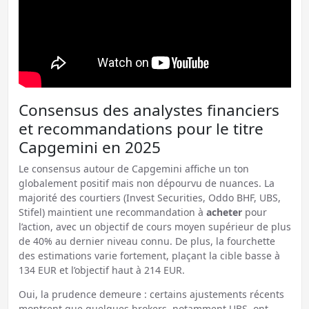
Consensus des analystes financiers
et recommandations pour le titre
Capgemini en 2025
Le consensus autour de Capgemini affiche un ton
globalement positif mais non dépourvu de nuances. La
majorité des courtiers (Invest Securities, Oddo BHF, UBS,
Stifel) maintient une recommandation à
acheter
pour
l’action, avec un objectif de cours moyen supérieur de plus
de 40% au dernier niveau connu. De plus, la fourchette
des estimations varie fortement, plaçant la cible basse à
134 EUR et l’objectif haut à 214 EUR.
Oui, la prudence demeure : certains ajustements récents
montrent que quelques brokers, notamment UBS, ont