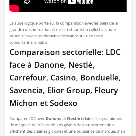
La suite logique porte sur la comparaison avec les pairs de la
grande consommation et de la restauration collective, pour
situer le couple rendement/croissance sur une carte
concurrentielle lisible.
Comparaison sectorielle: LDC
face à Danone, Nestlé,
Carrefour, Casino, Bonduelle,
Savencia, Elior Group, Fleury
Michon et Sodexo
Comparer LDC avec
Danone
et
Nestlé
éclaire les dynamiques
de marge et de trésorerie. Les géants de la consommation
affichent des chaînes globales et une puissance de marque, mais