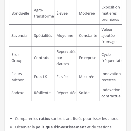
Exposition
Agro-
Bonduelle
Élevée
Modérée
matières
transformé
premières
Valeur
Savencia
Spécialités
Moyenne
Constante
ajoutée
fromage
Répercutée
Elior
Cycle
Contrats
par
En reprise
Group
fréquentation
clauses
Fleury
Innovation
Frais LS
Élevée
Mesurée
Michon
recettes
Indexation
Sodexo
Résiliente
Répercutée
Solide
contractuelle
Comparer les
ratios
sur trois ans lissés pour lisser les chocs.
Observer la
politique d’investissement
et de cessions.