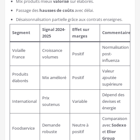
Mix produits mieux
valorisé
sur élaborés.
Passage des
hausses de coûts
avec délai.
Désaisonnalisation partielle grâce aux contrats enseignes.
Signal 2024-
Effet sur
Segment
Commentaire
2025
marges
Normalisation
Volaille
Croissance
Positif
post-
France
volumes
influenza
Valeur
Produits
Mix amélioré
Positif
ajoutée
élaborés
supérieure
Dépend des
Prix
International
Variable
devises et
soutenus
énergie
Comparaison
Demande
Neutre à
avec
Sodexo
Foodservice
robuste
positif
et
Elior
Group