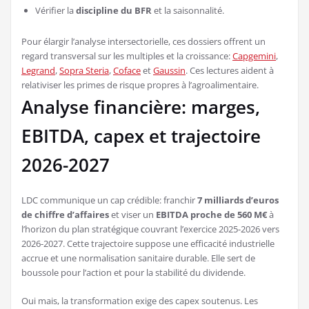
Vérifier la
discipline du BFR
et la saisonnalité.
Pour élargir l’analyse intersectorielle, ces dossiers offrent un
regard transversal sur les multiples et la croissance:
Capgemini
,
Legrand
,
Sopra Steria
,
Coface
et
Gaussin
. Ces lectures aident à
relativiser les primes de risque propres à l’agroalimentaire.
Analyse financière: marges,
EBITDA, capex et trajectoire
2026-2027
LDC communique un cap crédible: franchir
7 milliards d’euros
de chiffre d’affaires
et viser un
EBITDA proche de 560 M€
à
l’horizon du plan stratégique couvrant l’exercice 2025-2026 vers
2026-2027. Cette trajectoire suppose une efficacité industrielle
accrue et une normalisation sanitaire durable. Elle sert de
boussole pour l’action et pour la stabilité du dividende.
Oui mais, la transformation exige des capex soutenus. Les