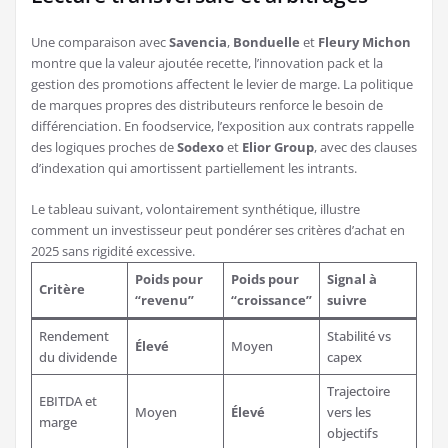
Une comparaison avec
Savencia
,
Bonduelle
et
Fleury Michon
montre que la valeur ajoutée recette, l’innovation pack et la
gestion des promotions affectent le levier de marge. La politique
de marques propres des distributeurs renforce le besoin de
différenciation. En foodservice, l’exposition aux contrats rappelle
des logiques proches de
Sodexo
et
Elior Group
, avec des clauses
d’indexation qui amortissent partiellement les intrants.
Le tableau suivant, volontairement synthétique, illustre
comment un investisseur peut pondérer ses critères d’achat en
2025 sans rigidité excessive.
Poids pour
Poids pour
Signal à
Critère
“revenu”
“croissance”
suivre
Rendement
Stabilité vs
Élevé
Moyen
du dividende
capex
Trajectoire
EBITDA et
Moyen
Élevé
vers les
marge
objectifs