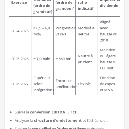
Exercice
(ordre de
ratio
(ordre de
dividende
grandeur)
indicatif
grandeur)
Aligné
≈ 6,5 – 6,8
Progression
Modéré à
avec
2024-2025
Md€
vs N-1
neutre
hausse vs
2019
Maintien
Neutre à
ou légère
2025-2026
≈ 7,0 Md€
≈ 560 M€
prudent
hausse si
FCF suit
Supérieur
Fonction
Encore en
2026-2027
selon
Flexible
de capex
amélioration
intégrations
et M&A
Suivre la
conversion EBITDA → FCF
.
Analyser la
structure d’endettement
et l’échéancier.
Évaluer la
sensibilité coût des matières
et énergie.