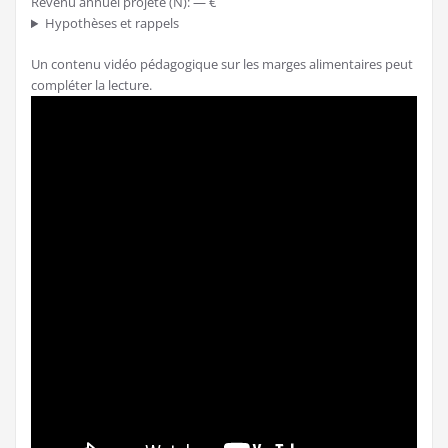
Revenu annuel projeté (N):
— €
Hypothèses et rappels
Un contenu vidéo pédagogique sur les marges alimentaires peut
compléter la lecture.