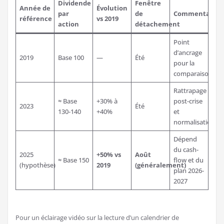
Dividende
Fenêtre
Année de
Évolution
par
de
Commentaires
référence
vs 2019
action
détachement
Point
d’ancrage
2019
Base 100
—
Été
pour la
comparaison
Rattrapage
≈ Base
+30% à
post-crise
2023
Été
130-140
+40%
et
normalisation
Dépend
du cash-
2025
+50% vs
Août
≈ Base 150
flow et du
(hypothèse)
2019
(généralement)
plan 2026-
2027
Pour un éclairage vidéo sur la lecture d’un calendrier de