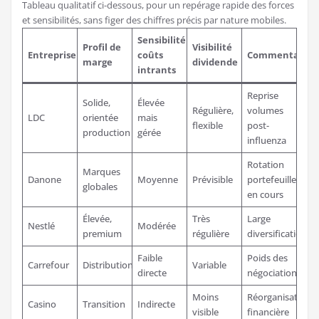
Tableau qualitatif ci-dessous, pour un repérage rapide des forces
et sensibilités, sans figer des chiffres précis par nature mobiles.
Sensibilité
Profil de
Visibilité
Entreprise
coûts
Commentaires
marge
dividende
intrants
Reprise
Solide,
Élevée
Régulière,
volumes
LDC
orientée
mais
flexible
post-
production
gérée
influenza
Rotation
Marques
Danone
Moyenne
Prévisible
portefeuille
globales
en cours
Élevée,
Très
Large
Nestlé
Modérée
premium
régulière
diversification
Faible
Poids des
Carrefour
Distribution
Variable
directe
négociations
Moins
Réorganisation
Casino
Transition
Indirecte
visible
financière