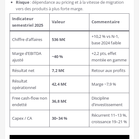
Risque
: dépendance au pricing et à la vitesse de migration
vers des produits à plus forte marge.
Indicateur
Valeur
Commentaire
semestriel 2025
+10,2 % vs N-1,
Chiffre d’affaires
536 M€
base 2024 faible
Marge d’EBITDA
+2,2 pts, effet
~40 %
ajusté
montée en gamme
Résultat net
7,2 M€
Retour aux profits
Résultat
42,4 M€
Marge ~7,9 %
opérationnel
Free cash-flow non
Discipline
36,8 M€
endetté
d’investissement
Récurrent 11–13 %,
Capex / CA
30–34 %
croissance 19–21 %