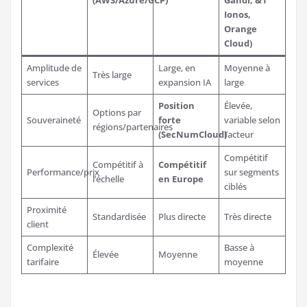
Ionos,
Orange
Cloud)
Amplitude de
Large, en
Moyenne à
Très large
services
expansion IA
large
Position
Élevée,
Options par
Souveraineté
forte
variable selon
régions/partenaires
(SecNumCloud)
l’acteur
Compétitif
Compétitif à
Compétitif
Performance/prix
sur segments
l’échelle
en Europe
ciblés
Proximité
Standardisée
Plus directe
Très directe
client
Complexité
Basse à
Élevée
Moyenne
tarifaire
moyenne