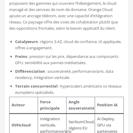
proposent des gammes qui couvrent l’hébergement, le cloud
managé et des services de nom de domaine. Orange Cloud
ajoute un ancrage télécom, avec une capacité d’intégration
réseau. Ce paysage offre des voies de cohabitation plutôt que
des oppositions frontales, selon le besoin applicatif du client.
Catalyseurs
: régions 3-AZ, cloud de confiance, IA appliquée,
offres à engagement.
Freins
: pression sur les prix, dépendance aux composants
GPU, sensibilité aux pannes médiatisées.
Différenciation
: souveraineté, performance/prix, data
residency, intégration verticale.
Terrain concurrentiel
: hyperscalers américains vs réseaux
européens spécialisés.
Force
Angle
Acteur
Position IA
principale
souveraineté
Intégration
AI Deploy,
SecNumCloud,
OVHcloud
verticale,
GPU via
régions EU
performance/prix
partenaires