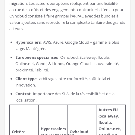
migration. Les acteurs européens répliquent par une lisibilité
accrue des coûts et des engagements contractuels. L’enjeu pour
Ovhcloud consiste à faire grimper l’ARPAC avec des bundles à
valeur ajoutée, sans reproduire la complexité tarifaire des grands
acteurs.
Hyperscalers
: AWS, Azure, Google Cloud – gamme la plus
large, IA intégrée.
Européens spécialisés
: Ovhcloud, Scaleway, Ikoula,
Online.net, Gandi, &1 Ionos, Orange Cloud – souveraineté,
proximité, lisibilité.
Client type
: arbitrage entre conformité, coût total et
innovation.
Contrat
: importance des SLA, de la réversibilité et de la
localisation.
Autres EU
(Scaleway,
Ikoula,
Hyperscalers
Online.net,
Critère
Ovhcloud
(AWS/Azure/GCP)
Gandi, &1