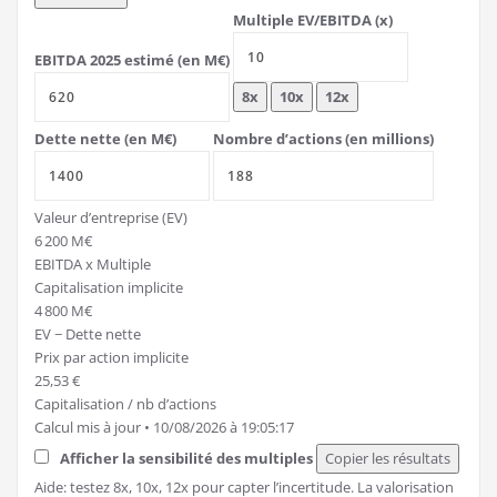
Multiple EV/EBITDA (x)
EBITDA 2025 estimé (en M€)
8x
10x
12x
Saisir le multiple EV/EBITDA
Saisir l’EBITDA 2025 estimé en millions d’euros
Dette nette (en M€)
Nombre d’actions (en millions)
Saisir la dette nette en millions d’euros (valeur négative si tréso
Saisir le nombre d’actions en millions
Valeur d’entreprise (EV)
6 200 M€
EBITDA x Multiple
Capitalisation implicite
4 800 M€
EV − Dette nette
Prix par action implicite
25,53 €
Capitalisation / nb d’actions
Calcul mis à jour • 10/08/2026 à 19:05:17
Afficher la sensibilité des multiples
Copier les résultats
Aide: testez 8x, 10x, 12x pour capter l’incertitude. La valorisation