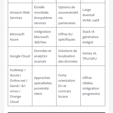
Échelle
Options de
Large
Amazon Web
mondiale,
souveraineté
éventail
Services
écosystème
via
IA/ML natif
services
partenaires
Intégration
Stack IA
Microsoft
Offres EU
Microsoft
générative
Azure
spécifiques
365/Dev
intégré
Données et
Solutions de
Vertex AI,
Google Cloud
analytics
localisation
TPU/GPU
avancés
des données
Scaleway /
Ikoula /
Forte
Approches
Offres
Online.net /
orientation
spécialisées,
ciblées,
Gandi / &1
EU et
proximité
intégration
Ionos /
contrats
client
progressive
Orange
locaux
Cloud