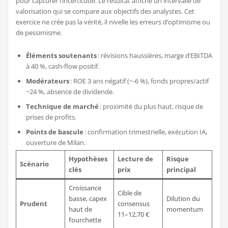
pour capturer l’incertitude. Le résultat affiche un intervalle de
valorisation qui se compare aux objectifs des analystes. Cet
exercice ne crée pas la vérité, il nivelle les erreurs d’optimisme ou
de pessimisme.
Éléments soutenants
: révisions haussières, marge d’EBITDA
à 40 %, cash-flow positif.
Modérateurs
: ROE 3 ans négatif (~-6 %), fonds propres/actif
~24 %, absence de dividende.
Technique de marché
: proximité du plus haut, risque de
prises de profits.
Points de bascule
: confirmation trimestrielle, exécution IA,
ouverture de Milan.
Hypothèses
Lecture de
Risque
Scénario
clés
prix
principal
Croissance
Cible de
basse, capex
Dilution du
Prudent
consensus
haut de
momentum
11–12,70 €
fourchette