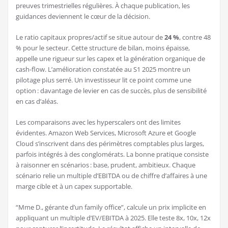
preuves trimestrielles régulières. À chaque publication, les
guidances deviennent le cœur de la décision.
Le ratio capitaux propres/actif se situe autour de
24 %
, contre 48
% pour le secteur. Cette structure de bilan, moins épaisse,
appelle une rigueur sur les capex et la génération organique de
cash-flow. L’amélioration constatée au S1 2025 montre un
pilotage plus serré. Un investisseur lit ce point comme une
option : davantage de levier en cas de succès, plus de sensibilité
en cas d’aléas.
Les comparaisons avec les hyperscalers ont des limites
évidentes. Amazon Web Services, Microsoft Azure et Google
Cloud s’inscrivent dans des périmètres comptables plus larges,
parfois intégrés à des conglomérats. La bonne pratique consiste
à raisonner en scénarios : base, prudent, ambitieux. Chaque
scénario relie un multiple d’EBITDA ou de chiffre d’affaires à une
marge cible et à un capex supportable.
“Mme D., gérante d’un family office”, calcule un prix implicite en
appliquant un multiple d’EV/EBITDA à 2025. Elle teste 8x, 10x, 12x