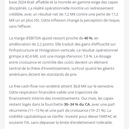
base 2024 était affaiblie et la montée en gamme exige des capex
disciplinés. La réalité opérationnelle montre un redressement
crédible, avec un résultat net de 7,2 M€ contre une perte de 17,2
M€ un an plus tôt. Cette inflexion change la perception de risque,
sans l’effacer.
La marge d’EBITDA ajusté ressort proche de
40 %
, en
amélioration de 2,2 points. Elle traduit des gains d’efficacité sur
l’infrastructure et l’intégration verticale. Le résultat opérationnel
grimpe à 42,4 M€, soit une marge d’environ 7,9 %. Le dosage
entre croissance et contrôle des coûts devient un élément
central de la thèse d’investissement, surtout quand les géants
américains dictent les standards de prix.
Le free cash-flow non endetté atteint 36,8 M€ sur le semestre.
Cette respiration financière valide une trajectoire de
financement interne des investissements. Oui mais, les capex
restent logés dans la fourchette
30–34 % du CA
, avec une part
récurrente (11–13 %) et une part de croissance (19–21 %). La
visibilité capitalistique se clarifie : investir pour élever l’ARPAC et
soutenir l’IA, sans dépasser la limite d’endettement tolérable.