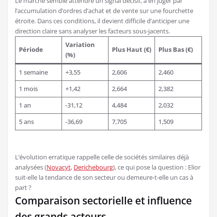
Le marché semble attendre un signal décisif, à en juger par
l’accumulation d’ordres d’achat et de vente sur une fourchette
étroite. Dans ces conditions, il devient difficile d’anticiper une
direction claire sans analyser les facteurs sous-jacents.
Variation
Période
Plus Haut (€)
Plus Bas (€)
(%)
1 semaine
+3,55
2,606
2,460
1 mois
+1,42
2,664
2,382
1 an
-31,12
4,484
2,032
5 ans
-36,69
7,705
1,509
L’évolution erratique rappelle celle de sociétés similaires déjà
analysées (
Novacyt
,
Derichebourg
), ce qui pose la question : Elior
suit-elle la tendance de son secteur ou demeure-t-elle un cas à
part ?
Comparaison sectorielle et influence
des grands acteurs