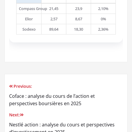
Compass Group
21,45
23,9
2,10%
Elior
2,57
8,67
0%
Sodexo
89,64
18,30
2,36%
Previous:
Navigation
Coface : analyse du cours de l’action et
de
perspectives boursières en 2025
l’article
Next:
Nestlé action : analyse du cours et perspectives
d’investissement en 2025