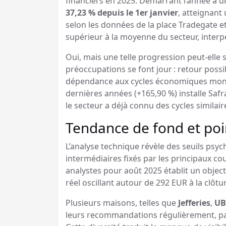
financiers en 2025. Démarrant l’année à un
37,23 % depuis le 1er janvier
, atteignant
selon les données de la place Tradegate e
supérieur à la moyenne du secteur, interpe
Oui, mais une telle progression peut-elle s
préoccupations se font jour : retour possib
dépendance aux cycles économiques mondi
dernières années (+165,90 %) installe Safr
le secteur a déjà connu des cycles similair
Tendance de fond et poin
L’analyse technique révèle des seuils psyc
intermédiaires fixés par les principaux co
analystes pour août 2025 établit un objec
réel oscillant autour de 292 EUR à la clôtu
Plusieurs maisons, telles que
Jefferies
,
UB
leurs recommandations régulièrement, parf