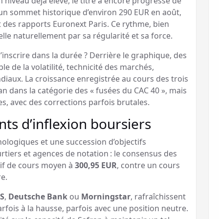
 niveau déjà élevé, le titre a encore progressé de
 un sommet historique d’environ 290 EUR en août,
t des rapports Euronext Paris. Ce rythme, bien
lle naturellement par sa régularité et sa force.
’inscrire dans la durée ? Derrière le graphique, des
le de la volatilité, technicité des marchés,
aux. La croissance enregistrée au cours des trois
an dans la catégorie des « fusées du CAC 40 », mais
es, avec des corrections parfois brutales.
ts d’inflexion boursiers
hologiques et une succession d’objectifs
urtiers et agences de notation : le consensus des
tif de cours moyen à
300,95 EUR
, contre un cours
re.
S
,
Deutsche Bank
ou
Morningstar
, rafraîchissent
ois à la hausse, parfois avec une position neutre.