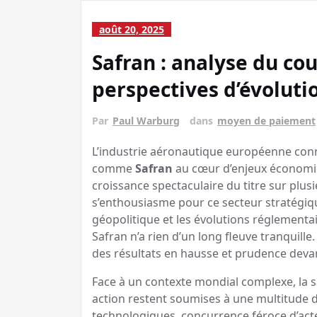
août 20, 2025
Safran : analyse du cou
perspectives d’évoluti
Par
Paul Warburg
dans
moyen de paiement
L’industrie aéronautique européenne conn
comme
Safran
au cœur d’enjeux économiq
croissance spectaculaire du titre sur plu
s’enthousiasme pour ce secteur stratégique.
géopolitique et les évolutions réglementai
Safran n’a rien d’un long fleuve tranquille
des résultats en hausse et prudence devant
Face à un contexte mondial complexe, la s
action restent soumises à une multitude d
technologiques, concurrence féroce d’a