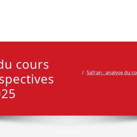
 du cours
Safran : analyse du co
rspectives
025