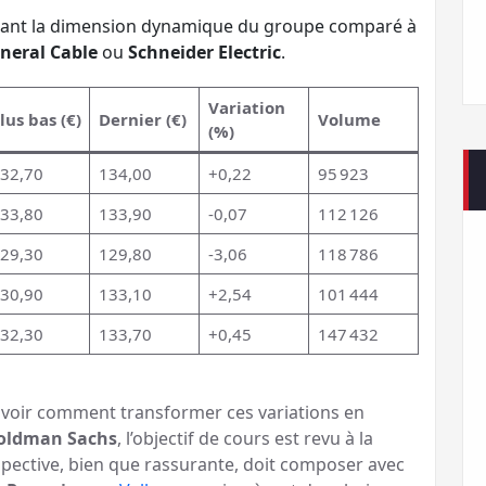
gnant la dimension dynamique du groupe comparé à
neral Cable
ou
Schneider Electric
.
Variation
lus bas (€)
Dernier (€)
Volume
(%)
32,70
134,00
+0,22
95 923
33,80
133,90
-0,07
112 126
29,30
129,80
-3,06
118 786
30,90
133,10
+2,54
101 444
32,30
133,70
+0,45
147 432
savoir comment transformer ces variations en
oldman Sachs
, l’objectif de cours est revu à la
spective, bien que rassurante, doit composer avec