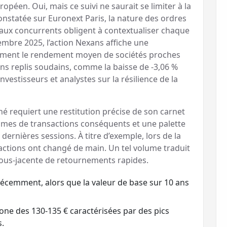
ropéen. Oui, mais ce suivi ne saurait se limiter à la
onstatée sur Euronext Paris, la nature des ordres
paux concurrents obligent à contextualiser chaque
ptembre 2025, l’action Nexans affiche une
ement le rendement moyen de sociétés proches
ains replis soudains, comme la baisse de -3,06 %
nvestisseurs et analystes sur la résilience de la
é requiert une restitution précise de son carnet
lumes de transactions conséquents et une palette
s dernières sessions. À titre d’exemple, lors de la
actions ont changé de main. Un tel volume traduit
 sous-jacente de retournements rapides.
récemment, alors que la valeur de base sur 10 ans
zone des 130-135 € caractérisées par des pics
s.