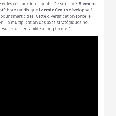
e et les réseaux intelligents. De son côté,
Siemens
 offshore tandis que
Lacroix Group
développe à
pour smart cities. Cette diversification force le
n : la multiplication des axes stratégiques ne
 mesures de rentabilité à long terme ?