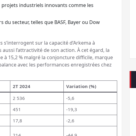
projets industriels innovants comme les
rs du secteur, telles que BASF, Bayer ou Dow
s s’interrogent sur la capacité d’Arkema à
ssi l’attractivité de son action. À cet égard, la
e à 15,2 % malgré la conjoncture difficile, marque
 balance avec les performances enregistrées chez
2T 2024
Variation (%)
2 536
-5,6
451
-19,3
17,8
-2,6
214
-44,9