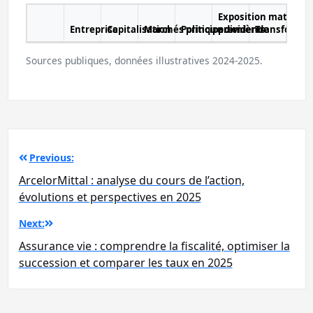
Exposition matières
Entreprise
Capitalisation
Marchés principaux
Politique dividende
premières
Transformat
Sources publiques, données illustratives 2024-2025.
Navigation
Previous:
de
ArcelorMittal : analyse du cours de l’action,
l’article
évolutions et perspectives en 2025
Next:
Assurance vie : comprendre la fiscalité, optimiser la
succession et comparer les taux en 2025