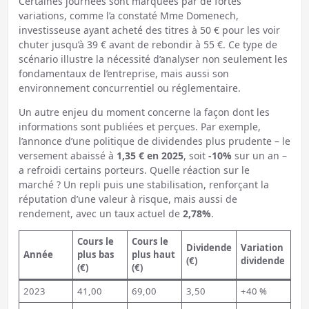
Certaines journées sont marquées par de fortes
variations, comme l’a constaté Mme Domenech,
investisseuse ayant acheté des titres à 50 € pour les voir
chuter jusqu’à 39 € avant de rebondir à 55 €. Ce type de
scénario illustre la nécessité d’analyser non seulement les
fondamentaux de l’entreprise, mais aussi son
environnement concurrentiel ou réglementaire.
Un autre enjeu du moment concerne la façon dont les
informations sont publiées et perçues. Par exemple,
l’annonce d’une politique de dividendes plus prudente – le
versement abaissé à
1,35 € en 2025
, soit
-10%
sur un an –
a refroidi certains porteurs. Quelle réaction sur le
marché ? Un repli puis une stabilisation, renforçant la
réputation d’une valeur à risque, mais aussi de
rendement, avec un taux actuel de
2,78%
.
Cours le
Cours le
Dividende
Variation
Année
plus bas
plus haut
(€)
dividende
(€)
(€)
2023
41,00
69,00
3,50
+40 %