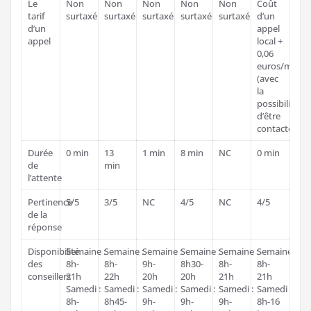
Le
Non
Non
Non
Non
Non
Coût
tarif
surtaxé
surtaxé
surtaxé
surtaxé
surtaxé
d’un
d’un
appel
appel
local +
0,06
euros/minut
(avec
la
possibilité
d’être
contacté)
Durée
0 min
13
1 min
8 min
NC
0 min
de
min
l’attente
Pertinence
5/5
3/5
NC
4/5
NC
4/5
de la
réponse
Disponibilité
Semaine :
Semaine :
Semaine :
Semaine :
Semaine :
Semaine :
des
8h-
8h-
9h-
8h30-
8h-
8h-
conseillers
21h
22h
20h
20h
21h
21h
Samedi :
Samedi :
Samedi :
Samedi :
Samedi :
Samedi :
8h-
8h45-
9h-
9h-
9h-
8h-16