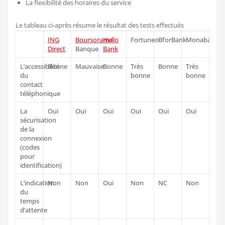
La flexibilité des horaires du service
Le tableau ci-après résume le résultat des tests effectués
ING
Boursorama
Hello
Fortuneo
BforBank
Monabanq
Direct
Banque
Bank
L’accessibilité
Bonne
Mauvaise
Bonne
Très
Bonne
Très
du
bonne
bonne
contact
téléphonique
La
Oui
Oui
Oui
Oui
Oui
Oui
sécurisation
de la
connexion
(codes
pour
identification)
L’indication
Non
Non
Oui
Non
NC
Non
du
temps
d’attente