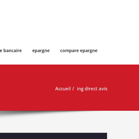
e bancaire
epargne
compare epargne
Accueil
ing direct avis