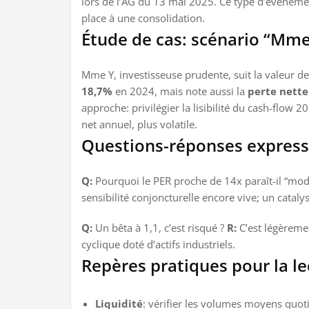
lors de l’AG du 13 mai 2025. Ce type d’événemen
place à une consolidation.
Étude de cas: scénario “Mme
Mme Y, investisseuse prudente, suit la valeur d
18,7%
en 2024, mais note aussi la
perte nette
approche: privilégier la lisibilité du cash-flow 20
net annuel, plus volatile.
Questions-réponses express
Q:
Pourquoi le PER proche de 14x paraît-il “mod
sensibilité conjoncturelle encore vive; un catalys
Q:
Un bêta à 1,1, c’est risqué ?
R:
C’est légèreme
cyclique doté d’actifs industriels.
Repères pratiques pour la le
Liquidité
: vérifier les volumes moyens quot