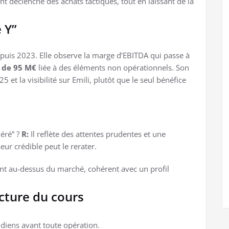
t déclenche des achats tactiques, tout en laissant de la
 Y”
epuis 2023. Elle observe la marge d’EBITDA qui passe à
 de 95 M€
liée à des éléments non opérationnels. Son
25 et la visibilité sur Emili, plutôt que le seul bénéfice
éré” ?
R:
Il reflète des attentes prudentes et une
eur crédible peut le rerater.
nt au-dessus du marché, cohérent avec un profil
cture du cours
idiens avant toute opération.