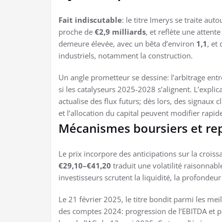
Fait indiscutable
: le titre Imerys se traite au
proche de
€2,9 milliards
, et reflète une atten
demeure élevée, avec un bêta d’environ
1,1
, et
industriels, notamment la construction.
Un angle prometteur se dessine: l’arbitrage entre
si les catalyseurs 2025-2028 s’alignent. L’explic
actualise des flux futurs; dès lors, des signaux
et l’allocation du capital peuvent modifier rapid
Mécanismes boursiers et re
Le prix incorpore des anticipations sur la crois
€29,10–€41,20
traduit une volatilité raisonnabl
investisseurs scrutent la liquidité, la profonde
Le 21 février 2025, le titre bondit parmi les m
des comptes 2024: progression de l’EBITDA et 