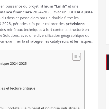
e en puissance du projet
lithium “Emili”
et une
rmance financière
2024-2025, avec un
EBITDA ajusté
e
du dossier passe alors par un double filtre: les
-2028, périodes-clés pour calibrer des
prévisions
r des minéraux techniques à fort contenu, structuré en
 Solutions, avec une diversification géographique qui
pour examiner la
stratégie
, les catalyseurs et les risques,
amique 2024-2025
és et lecture critique
ili, portefeuille minéral et politique industrielle