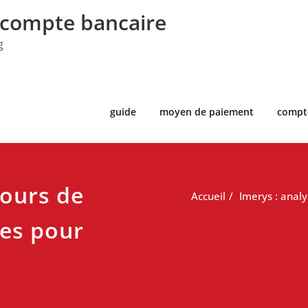
 compte bancaire
g
guide
moyen de paiement
compt
cours de
Accueil
Imerys : analy
ves pour