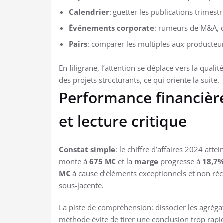
Calendrier
: guetter les publications trimest
Événements corporate
: rumeurs de M&A, c
Pairs
: comparer les multiples aux producteu
En filigrane, l’attention se déplace vers la quali
des projets structurants, ce qui oriente la suite.
Performance financière
et lecture critique
Constat simple
: le chiffre d’affaires 2024 atte
monte à
675 M€
et la
marge
progresse à
18,7
M€
à cause d’éléments exceptionnels et non réc
sous-jacente.
La piste de compréhension: dissocier les agréga
méthode évite de tirer une conclusion trop rapide