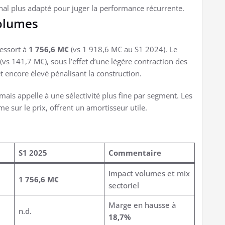
nal plus adapté pour juger la performance récurrente.
volumes
ressort à
1 756,6 M€
(vs 1 918,6 M€ au S1 2024). Le
(vs 141,7 M€), sous l’effet d’une légère contraction des
 encore élevé pénalisant la construction.
 mais appelle à une sélectivité plus fine par segment. Les
me sur le prix, offrent un amortisseur utile.
S1 2025
Commentaire
Impact volumes et mix
1 756,6 M€
sectoriel
Marge en hausse à
n.d.
18,7%