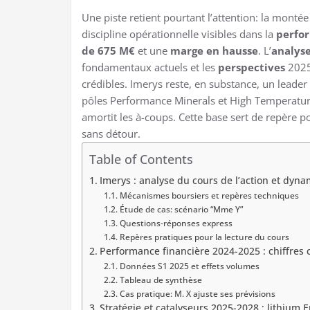
Une piste retient pourtant l’attention: la monté
discipline opérationnelle visibles dans la
perfo
de 675 M€
et une
marge en hausse
. L’
analys
fondamentaux actuels et les
perspectives
2025
crédibles. Imerys reste, en substance, un leade
pôles Performance Minerals et High Temperature
amortit les à-coups. Cette base sert de repère 
sans détour.
Table of Contents
Imerys : analyse du cours de l’action et dyn
Mécanismes boursiers et repères techniques
Étude de cas: scénario “Mme Y”
Questions-réponses express
Repères pratiques pour la lecture du cours
Performance financière 2024-2025 : chiffres cl
Données S1 2025 et effets volumes
Tableau de synthèse
Cas pratique: M. X ajuste ses prévisions
Stratégie et catalyseurs 2025-2028 : lithium Em