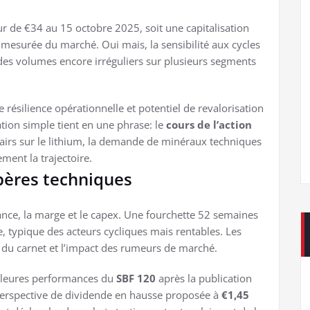
tour de €34 au 15 octobre 2025, soit une capitalisation
te mesurée du marché. Oui mais, la sensibilité aux cycles
 des volumes encore irréguliers sur plusieurs segments
 résilience opérationnelle et potentiel de revalorisation
ation simple tient en une phrase: le
cours de l’action
 clairs sur le lithium, la demande de minéraux techniques
ement la trajectoire.
pères techniques
sance, la marge et le capex. Une fourchette 52 semaines
e, typique des acteurs cycliques mais rentables. Les
ur du carnet et l’impact des rumeurs de marché.
eilleures performances du
SBF 120
après la publication
perspective de dividende en hausse proposée à
€1,45