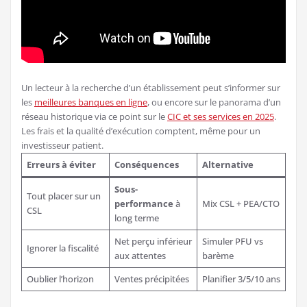
Un lecteur à la recherche d’un établissement peut s’informer sur
les
meilleures banques en ligne
, ou encore sur le panorama d’un
réseau historique via ce point sur le
CIC et ses services en 2025
.
Les frais et la qualité d’exécution comptent, même pour un
investisseur patient.
Erreurs à éviter
Conséquences
Alternative
Sous-
Tout placer sur un
performance
à
Mix CSL + PEA/CTO
CSL
long terme
Net perçu inférieur
Simuler PFU vs
Ignorer la fiscalité
aux attentes
barème
Oublier l’horizon
Ventes précipitées
Planifier 3/5/10 ans