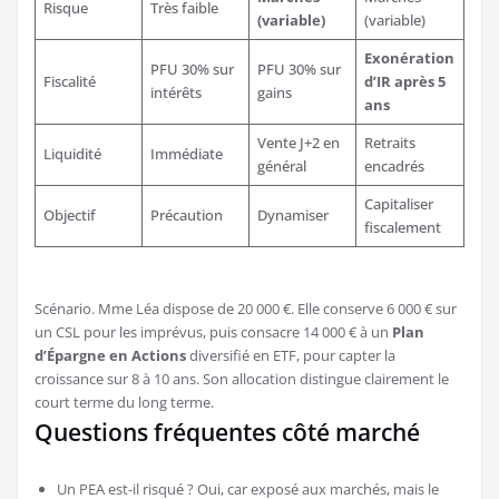
Risque
Très faible
(variable)
(variable)
Exonération
PFU 30% sur
PFU 30% sur
Fiscalité
d’IR après 5
intérêts
gains
ans
Vente J+2 en
Retraits
Liquidité
Immédiate
général
encadrés
Capitaliser
Objectif
Précaution
Dynamiser
fiscalement
Scénario. Mme Léa dispose de 20 000 €. Elle conserve 6 000 € sur
un CSL pour les imprévus, puis consacre 14 000 € à un
Plan
d’Épargne en Actions
diversifié en ETF, pour capter la
croissance sur 8 à 10 ans. Son allocation distingue clairement le
court terme du long terme.
Questions fréquentes côté marché
Un PEA est-il risqué ? Oui, car exposé aux marchés, mais le