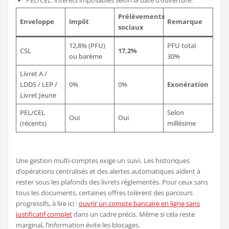
PEL/CEL: intérêts imposables selon la date d’ouverture.
Prélèvements
Enveloppe
Impôt
Remarque
sociaux
12,8% (PFU)
PFU total
CSL
17,2%
ou barème
30%
Livret A /
LDDS / LEP /
0%
0%
Exonération
Livret Jeune
PEL/CEL
Selon
Oui
Oui
(récents)
millésime
Une gestion multi-comptes exige un suivi. Les historiques
d’opérations centralisés et des alertes automatiques aident à
rester sous les plafonds des livrets réglementés. Pour ceux sans
tous les documents, certaines offres tolèrent des parcours
progressifs, à lire ici :
ouvrir un compte bancaire en ligne sans
justificatif complet
dans un cadre précis. Même si cela reste
marginal, l’information évite les blocages.