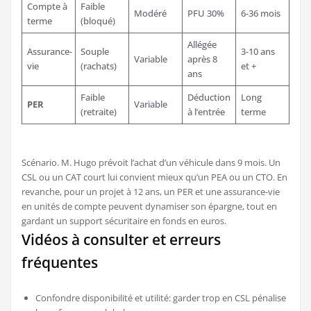
Compte à
Faible
Modéré
PFU 30%
6-36 mois
terme
(bloqué)
Allégée
Assurance-
Souple
3-10 ans
Variable
après 8
vie
(rachats)
et +
ans
Faible
Déduction
Long
PER
Variable
(retraite)
à l’entrée
terme
Scénario. M. Hugo prévoit l’achat d’un véhicule dans 9 mois. Un
CSL ou un CAT court lui convient mieux qu’un PEA ou un CTO. En
revanche, pour un projet à 12 ans, un PER et une assurance-vie
en unités de compte peuvent dynamiser son épargne, tout en
gardant un support sécuritaire en fonds en euros.
Vidéos à consulter et erreurs
fréquentes
Confondre disponibilité et utilité: garder trop en CSL pénalise