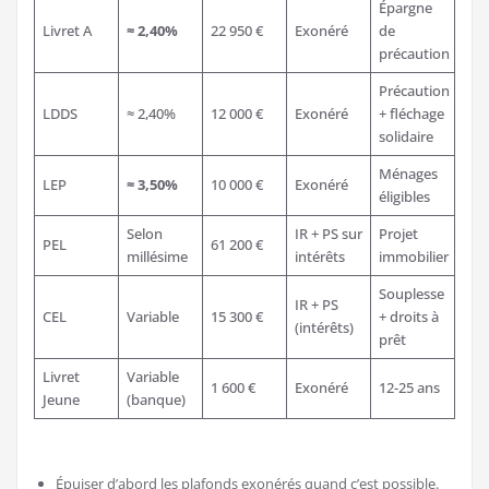
Épargne
Livret A
≈ 2,40%
22 950 €
Exonéré
de
précaution
Précaution
LDDS
≈ 2,40%
12 000 €
Exonéré
+ fléchage
solidaire
Ménages
LEP
≈ 3,50%
10 000 €
Exonéré
éligibles
Selon
IR + PS sur
Projet
PEL
61 200 €
millésime
intérêts
immobilier
Souplesse
IR + PS
CEL
Variable
15 300 €
+ droits à
(intérêts)
prêt
Livret
Variable
1 600 €
Exonéré
12-25 ans
Jeune
(banque)
Épuiser d’abord les plafonds exonérés quand c’est possible.