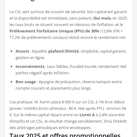
Le CSL sert surtout de coussin de sécurité. Son capital est garanti
et la disponibilité est immédiate, sans préavis.
Oui mais
, en 2025,
les taux bruts se situent souvent en dessous de l’inflation, et le
Prélèvement Forfaitaire Unique (PFU) de 30%
(12,8% d’IR +
17,2% de prélèvements sociaux) réduit encore le rendement net.
Atouts
: liquidité,
plafond illimité
, simplicité, capital garanti,
gestion en ligne.
Inconvénients
: taux faibles, fiscalité lourde, rendement réel
parfois négatif après inflation.
Bon usage
: épargne de précaution, réserve tampon entre
compte courant et placements plus longs.
Cas pratique. M. Karim place 8 000 € sur un CSL à 1% brut début
janvier. Intérêts bruts attendus : 80 €. Net après PFU : environ 56
€. Sur le même capital réparti entre un
Livret A
à 2,4% (exonéré
d’impôt) et un CSL, le résultat change sensiblement. D’où l’intérêt
des arbitrages périodiques entre enveloppes.
Taux 2025 et offres promotionnelles