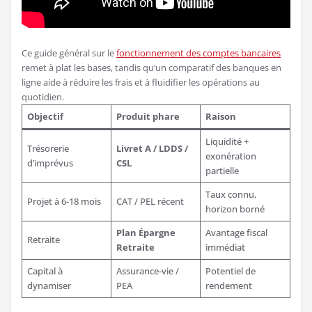
Ce guide général sur le
fonctionnement des comptes bancaires
remet à plat les bases, tandis qu’un comparatif des banques en
ligne aide à réduire les frais et à fluidifier les opérations au
quotidien.
Objectif
Produit phare
Raison
Liquidité +
Trésorerie
Livret A / LDDS /
exonération
d’imprévus
CSL
partielle
Taux connu,
Projet à 6-18 mois
CAT / PEL récent
horizon borné
Plan Épargne
Avantage fiscal
Retraite
Retraite
immédiat
Capital à
Assurance-vie /
Potentiel de
dynamiser
PEA
rendement