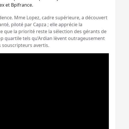
x et Bpifrance.
rudence. Mme Lopez, cadre supérieure, a découvert
té, piloté par Capza ; elle apprécie la
e que la priorité reste la sélection des gérants de
top quartile tels qu’Ardian lèvent outrageusement
s souscripteurs avertis.