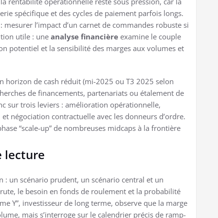
 la rentabilité opérationnelle reste sous pression, car la
erie spécifique et des cycles de paiement parfois longs.
on : mesurer l’impact d’un carnet de commandes robuste si
ion utile : une
analyse financière
examine le couple
ion potentiel et la sensibilité des marges aux volumes et
n horizon de cash réduit (mi-2025 ou T3 2025 selon
echerches de financements, partenariats ou étalement de
c sur trois leviers : amélioration opérationnelle,
, et négociation contractuelle avec les donneurs d’ordre.
a phase “scale-up” de nombreuses midcaps à la frontière
e lecture
 : un scénario prudent, un scénario central et un
rute, le besoin en fonds de roulement et la probabilité
Mme Y”, investisseur de long terme, observe que la marge
olume, mais s’interroge sur le calendrier précis de ramp-