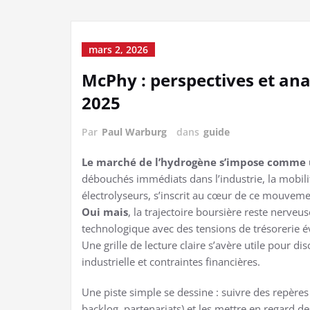
mars 2, 2026
McPhy : perspectives et ana
2025
Par
Paul Warburg
dans
guide
Le marché de l’hydrogène s’impose comme un
débouchés immédiats dans l’industrie, la mobilit
électrolyseurs, s’inscrit au cœur de ce mouvemen
Oui mais
, la trajectoire boursière reste nerveu
technologique avec des tensions de trésorerie
Une grille de lecture claire s’avère utile pour d
industrielle et contraintes financières.
Une piste simple se dessine : suivre des repères
backlog, partenariats) et les mettre en regard d