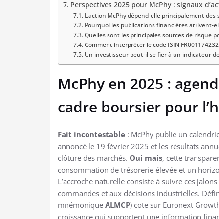
Perspectives 2025 pour McPhy : signaux d’acti
L’action McPhy dépend-elle principalement des 
Pourquoi les publications financières arrivent-e
Quelles sont les principales sources de risque 
Comment interpréter le code ISIN FR00117423
Un investisseur peut-il se fier à un indicateur d
McPhy en 2025 : agenda
cadre boursier pour l
Fait incontestable
: McPhy publie un calendrier
annoncé le 19 février 2025 et les résultats an
clôture des marchés.
Oui mais
, cette transpar
consommation de trésorerie élevée et un horizon
L’accroche naturelle consiste à suivre ces jalon
commandes et aux décisions industrielles. Défini
mnémonique
ALMCP
) cote sur Euronext Growt
croissance qui supportent une information fina