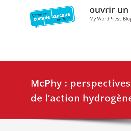
Skip
ouvrir un
to
content
My WordPress Blo
McPhy : perspectives
de l’action hydrogèn