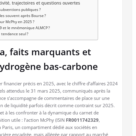
vité, trajectoires et questions ouvertes
subventions publiques ?
lles souvent après Bourse ?
pour McPhy en 2025 ?
29 et le mnémonique ALMCP ?
e tendance seul ?
, faits marquants et
’hydrogène bas-carbone
 financier précis en 2025, avec le chiffre d’affaires 2024
nuels attendus le 31 mars 2025, communiqués après la
ence s’accompagne de commentaires de place sur une
 de liquidité parfois décrit comme contraint sur 2025.
s et à les confronter à la dynamique du carnet de
tion utile : l’action McPhy (ISIN
FR0011742329
,
h Paris, un compartiment dédié aux sociétés en
ncière encadrée, mais allégée par rapport au marché