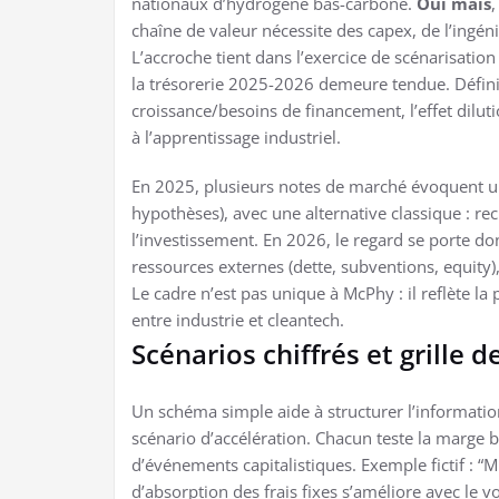
nationaux d’hydrogène bas-carbone.
Oui mais
,
chaîne de valeur nécessite des capex, de l’ingéni
L’accroche tient dans l’exercice de scénarisati
la trésorerie 2025-2026 demeure tendue. Définit
croissance/besoins de financement, l’effet dilut
à l’apprentissage industriel.
En 2025, plusieurs notes de marché évoquent u
hypothèses), avec une alternative classique : r
l’investissement. En 2026, le regard se porte don
ressources externes (dette, subventions, equity)
Le cadre n’est pas unique à McPhy : il reflète l
entre industrie et cleantech.
Scénarios chiffrés et grille d
Un schéma simple aide à structurer l’information
scénario d’accélération. Chacun teste la marge b
d’événements capitalistiques. Exemple fictif : “
d’absorption des frais fixes s’améliore avec le v