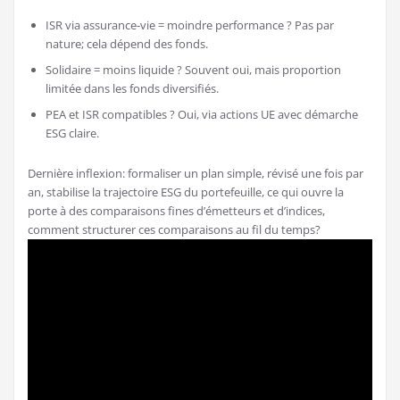
ISR via assurance-vie = moindre performance ? Pas par
nature; cela dépend des fonds.
Solidaire = moins liquide ? Souvent oui, mais proportion
limitée dans les fonds diversifiés.
PEA et ISR compatibles ? Oui, via actions UE avec démarche
ESG claire.
Dernière inflexion: formaliser un plan simple, révisé une fois par
an, stabilise la trajectoire ESG du portefeuille, ce qui ouvre la
porte à des comparaisons fines d’émetteurs et d’indices,
comment structurer ces comparaisons au fil du temps?