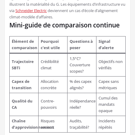
illustrent la matérialité du G. Les équipements d’infrastructure vu
via
Schneider Electric
deviennent un cas d’école d’alignement
climat-modèle d’affaires.
Mini-guide de comparaison continue
Élément de
Pourquoi
Questions à
Signal
comparaison
c’est utile
poser
d’alerte
1,5°C?
Trajectoire
Crédibilité
Objectifs non
Couverture
SBTi
climat
vérifiés
scopes?
Capex de
Allocation
% des capex
Capex sans
transition
concrète
alignés?
métriques
Cumul des
Qualité du
Contre-
Indépendance
mandats
CA
pouvoirs
réelle?
opaque
Chaîne
Risques
Audits,
Incidents
d’approvisionnement
sociaux
traçabilité?
répétés