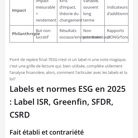
Impact
KPIs
Variable,
mesurable
d’impact,
souvent
Indicateurs
Impact
+
théorie du
long
d’additionnalité
rendement
changement
terme
But non
Résultats
Non
Rapports
Philanthropie
lucratif
sociaux/environnementaux
prioritaire
d’ONG/fondatio
Point de repère final: l’ESG n’est ni un label ni une note magique,
c’est une grille de lecture qui, bien utilisée, complète utilement
l’analyse financière, alors, comment l’articuler avec les labels et la
loi?
Labels et normes ESG en 2025
: Label ISR, Greenfin, SFDR,
CSRD
Fait établi et contrariété