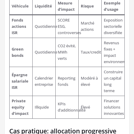
Mesure
Exemple
Véhicule
Liquidité
Risque
d’impact
d’usage
Fonds
SCORE
Exposition
Marché
actions
Quotidienne
ESG,
sectorielle
actions
ISR
controverses
diversifiée
Revenus
CO2 évité,
Green
fixes +
Quotidienne
MWh
Taux/credit
bonds
impact
verts
environnement
Construire
Épargne
Calendrier
Reporting
Modéré à
un capital
salariale
entreprise
fonds
élevé
long
ISR
terme
Private
Financer
KPIs
equity
Illiquide
Élevé
solutions
d’additionnalité
d’impact
innovantes
Cas pratique: allocation progressive