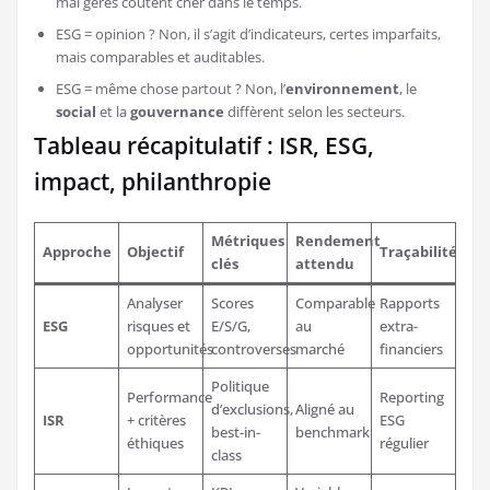
mal gérés coûtent cher dans le temps.
ESG = opinion ? Non, il s’agit d’indicateurs, certes imparfaits,
mais comparables et auditables.
ESG = même chose partout ? Non, l’
environnement
, le
social
et la
gouvernance
diffèrent selon les secteurs.
Tableau récapitulatif : ISR, ESG,
impact, philanthropie
Métriques
Rendement
Approche
Objectif
Traçabilité
clés
attendu
Analyser
Scores
Comparable
Rapports
ESG
risques et
E/S/G,
au
extra-
opportunités
controverses
marché
financiers
Politique
Performance
Reporting
d’exclusions,
Aligné au
ISR
+ critères
ESG
best-in-
benchmark
éthiques
régulier
class