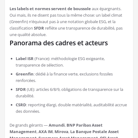
Les labels et normes servent de boussole
aux épargnants.
Oui mais, ils ne disent pas tous la même chose: un label climat
(Greenfin) n’équivaut pas à une notation globale ESG, et la
classification
SFDR
reflète une transparence de durabilité, pas
une qualité absolue.
Panorama des cadres et acteurs
Label ISR
(France): méthodologie ESG exigeante,
transparence de sélection.
Greenfin
: dédié à la finance verte, exclusions fossiles
renforcées.
SFDR
(UE): articles 6/8/9, obligations de transparence sur la
durabilité.
CSRD
: reporting élargi, double matérialité, auditabilité accrue
des données.
De grands gérants —
Amundi
,
BNP Paribas Asset
Management
,
AXA IM
,
Mirova
,
La Banque Postale Asset
Management
,
Sycomore Asset Management
,
OFI Asset