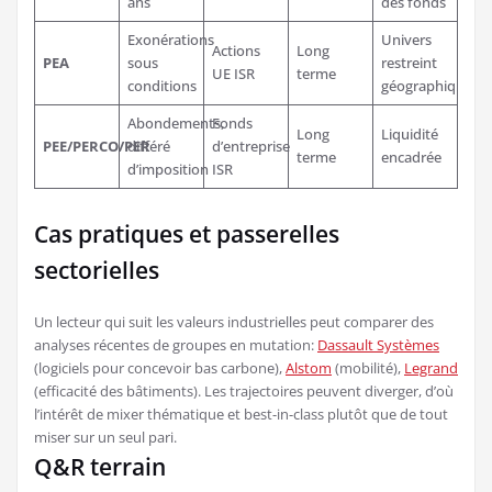
ans
des fonds
Exonérations
Univers
Actions
Long
PEA
sous
restreint
UE ISR
terme
conditions
géographiqueme
Abondements,
Fonds
Long
Liquidité
PEE/PERCO/PER
différé
d’entreprise
terme
encadrée
d’imposition
ISR
Cas pratiques et passerelles
sectorielles
Un lecteur qui suit les valeurs industrielles peut comparer des
analyses récentes de groupes en mutation:
Dassault Systèmes
(logiciels pour concevoir bas carbone),
Alstom
(mobilité),
Legrand
(efficacité des bâtiments). Les trajectoires peuvent diverger, d’où
l’intérêt de mixer thématique et best-in-class plutôt que de tout
miser sur un seul pari.
Q&R terrain