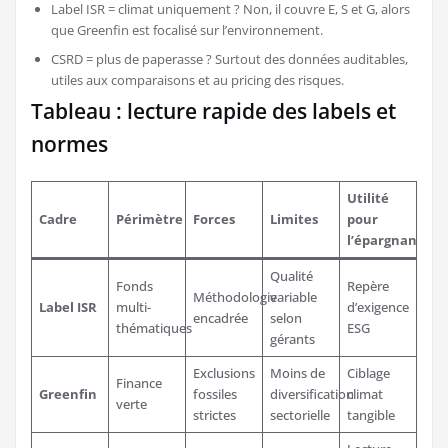
Label ISR = climat uniquement ? Non, il couvre E, S et G, alors
que Greenfin est focalisé sur l’environnement.
CSRD = plus de paperasse ? Surtout des données auditables,
utiles aux comparaisons et au pricing des risques.
Tableau : lecture rapide des labels et
normes
Utilité
Cadre
Périmètre
Forces
Limites
pour
l’épargnant
Qualité
Fonds
Repère
Méthodologie
variable
Label ISR
multi-
d’exigence
encadrée
selon
thématiques
ESG
gérants
Exclusions
Moins de
Ciblage
Finance
Greenfin
fossiles
diversification
climat
verte
strictes
sectorielle
tangible