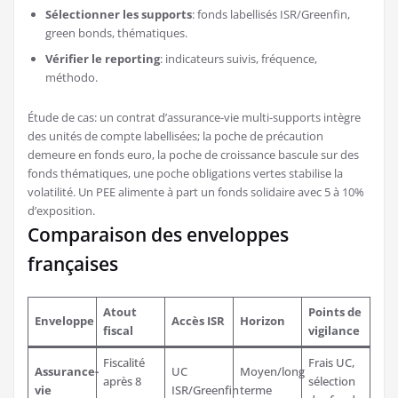
Sélectionner les supports
: fonds labellisés ISR/Greenfin,
green bonds, thématiques.
Vérifier le reporting
: indicateurs suivis, fréquence,
méthodo.
Étude de cas: un contrat d’assurance-vie multi-supports intègre
des unités de compte labellisées; la poche de précaution
demeure en fonds euro, la poche de croissance bascule sur des
fonds thématiques, une poche obligations vertes stabilise la
volatilité. Un PEE alimente à part un fonds solidaire avec 5 à 10%
d’exposition.
Comparaison des enveloppes
françaises
Atout
Points de
Enveloppe
Accès ISR
Horizon
fiscal
vigilance
Fiscalité
Frais UC,
Assurance-
UC
Moyen/long
après 8
sélection
vie
ISR/Greenfin
terme