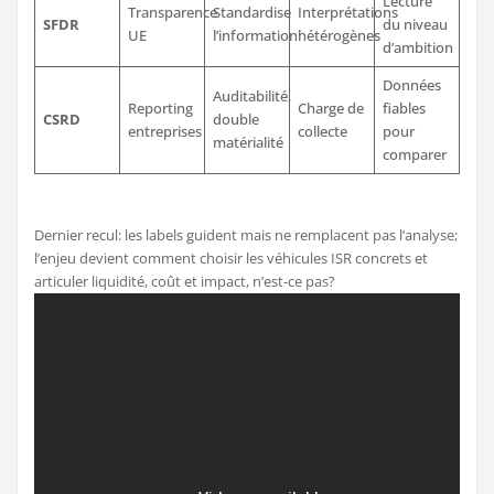
Lecture
Transparence
Standardise
Interprétations
SFDR
du niveau
UE
l’information
hétérogènes
d’ambition
Données
Auditabilité,
Reporting
Charge de
fiables
CSRD
double
entreprises
collecte
pour
matérialité
comparer
Dernier recul: les labels guident mais ne remplacent pas l’analyse;
l’enjeu devient comment choisir les véhicules ISR concrets et
articuler liquidité, coût et impact, n’est-ce pas?