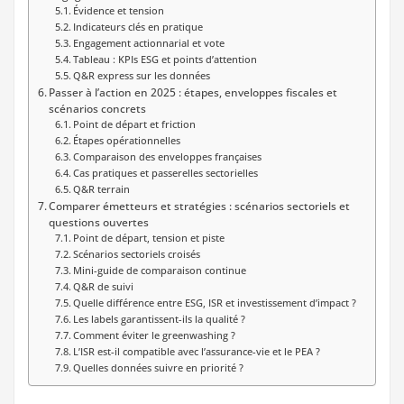
Évidence et tension
Indicateurs clés en pratique
Engagement actionnarial et vote
Tableau : KPIs ESG et points d’attention
Q&R express sur les données
Passer à l’action en 2025 : étapes, enveloppes fiscales et
scénarios concrets
Point de départ et friction
Étapes opérationnelles
Comparaison des enveloppes françaises
Cas pratiques et passerelles sectorielles
Q&R terrain
Comparer émetteurs et stratégies : scénarios sectoriels et
questions ouvertes
Point de départ, tension et piste
Scénarios sectoriels croisés
Mini-guide de comparaison continue
Q&R de suivi
Quelle différence entre ESG, ISR et investissement d’impact ?
Les labels garantissent-ils la qualité ?
Comment éviter le greenwashing ?
L’ISR est-il compatible avec l’assurance-vie et le PEA ?
Quelles données suivre en priorité ?