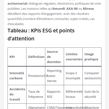
actionnarial
: dialogues réguliers, résolutions, politiques de vote
publiées. Les maisons telles qu’
Amundi
,
AXA IM
ou
Mirova
détaillent des rapports d’engagement, avec des résultats
quantifiés (nombre d’émetteurs contactés, sujets traités, cas
d’escalade).
Tableau : KPIs ESG et points
d’attention
Source
Limites
Usage
KPI
Définition
de
courantes
pratique
données
Reporting,
Intensité
Scope 3
Comparer
Émissions/CA
bases
carbone
incomplet
secteurs/trajecto
tierces
Accidents
Taux de
Rapports
Référentiels
Suivi de la
du
fréquence
RSE
locaux
sécurité
travail
Alignement
CSRD/Taxonomie
Interprétation
Objectiver