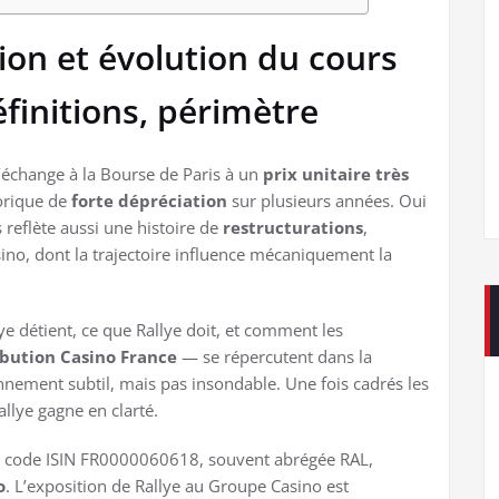
tion et évolution du cours
finitions, périmètre
 s’échange à la Bourse de Paris à un
prix unitaire très
torique de
forte dépréciation
sur plusieurs années. Oui
 reflète aussi une histoire de
restructurations
,
no, dont la trajectoire influence mécaniquement la
lye détient, ce que Rallye doit, et comment les
ibution Casino France
— se répercutent dans la
nement subtil, mais pas insondable. Une fois cadrés les
allye gagne en clarté.
 le code ISIN FR0000060618, souvent abrégée RAL,
o
. L’exposition de Rallye au Groupe Casino est