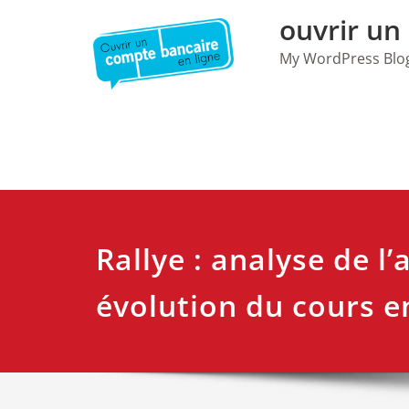
Skip
ouvrir un
to
content
My WordPress Blo
Rallye : analyse de l’
évolution du cours e