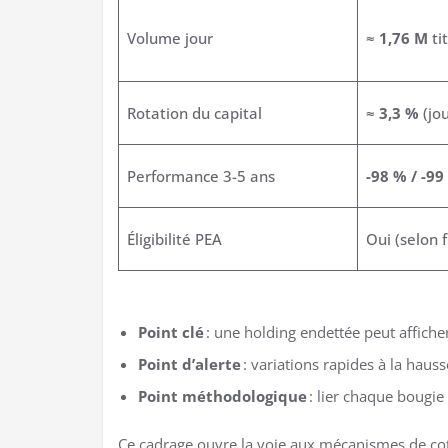
Volume jour
≈
1,76 M
ti
Rotation du capital
≈
3,3 %
(jou
Performance 3-5 ans
-98 % / -99
Éligibilité PEA
Oui (selon 
Point clé
: une holding endettée peut afficher
Point d’alerte
: variations rapides à la hau
Point méthodologique
: lier chaque bougie 
Ce cadrage ouvre la voie aux mécanismes de cota