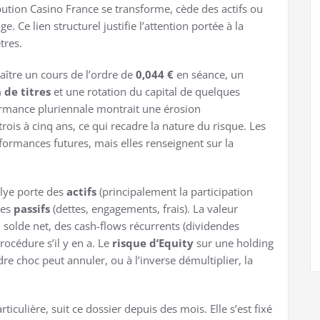
bution Casino France se transforme, cède des actifs ou
 Ce lien structurel justifie l’attention portée à la
tres.
aître un cours de l’ordre de
0,044 €
en séance, un
n de titres
et une rotation du capital de quelques
formance pluriennale montrait une érosion
trois à cinq ans, ce qui recadre la nature du risque. Les
ormances futures, mais elles renseignent sur la
llye porte des
actifs
(principalement la participation
des
passifs
(dettes, engagements, frais). La valeur
 solde net, des cash-flows récurrents (dividendes
rocédure s’il y en a. Le
risque d’Equity
sur une holding
re choc peut annuler, ou à l’inverse démultiplier, la
rticulière, suit ce dossier depuis des mois. Elle s’est fixé