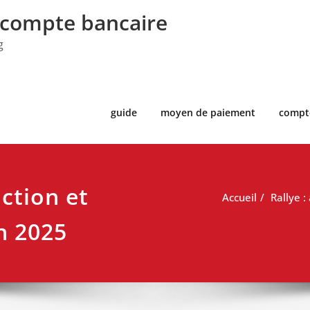
 compte bancaire
g
guide
moyen de paiement
compt
action et
Accueil
Rallye :
n 2025