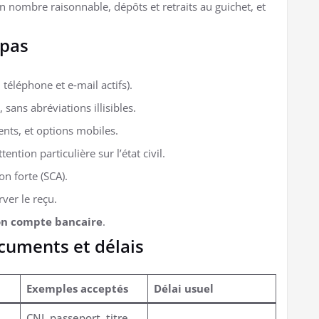
 nombre raisonnable, dépôts et retraits au guichet, et
 pas
, téléphone et e‑mail actifs).
 sans abréviations illisibles.
dents, et options mobiles.
ntion particulière sur l’état civil.
on forte (SCA).
rver le reçu.
on compte bancaire
.
ocuments et délais
Exemples acceptés
Délai usuel
CNI, passeport, titre