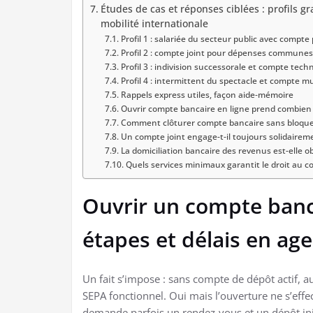
Études de cas et réponses ciblées : profils gra
mobilité internationale
Profil 1 : salariée du secteur public avec compte p
Profil 2 : compte joint pour dépenses communes, 
Profil 3 : indivision successorale et compte tech
Profil 4 : intermittent du spectacle et compte mu
Rappels express utiles, façon aide‑mémoire
Ouvrir compte bancaire en ligne prend combien
Comment clôturer compte bancaire sans bloque
Un compte joint engage-t-il toujours solidairemen
La domiciliation bancaire des revenus est-elle ob
Quels services minimaux garantit le droit au c
Ouvrir un compte banca
étapes et délais en ag
Un fait s’impose : sans compte de dépôt actif, 
SEPA fonctionnel. Oui mais l’ouverture ne s’effe
demande parfois un rendez-vous et un dépôt ini