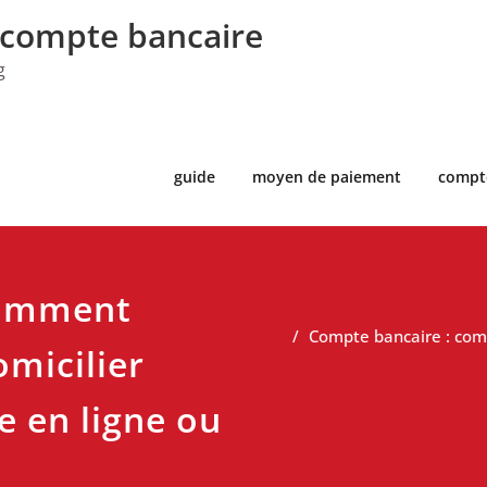
 compte bancaire
g
guide
moyen de paiement
compt
comment
Compte bancaire : comm
omicilier
 en ligne ou