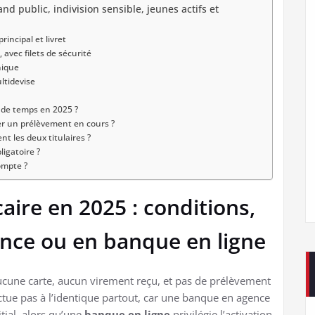
nd public, indivision sensible, jeunes actifs et
rincipal et livret
avec filets de sécurité
nique
ltidevise
 de temps en 2025 ?
r un prélèvement en cours ?
t les deux titulaires ?
ligatoire ?
ompte ?
ire en 2025 : conditions,
ence ou en banque en ligne
aucune carte, aucun virement reçu, et pas de prélèvement
ctue pas à l’identique partout, car une banque en agence
tial, alors qu’une
banque en ligne
privilégie l’activation