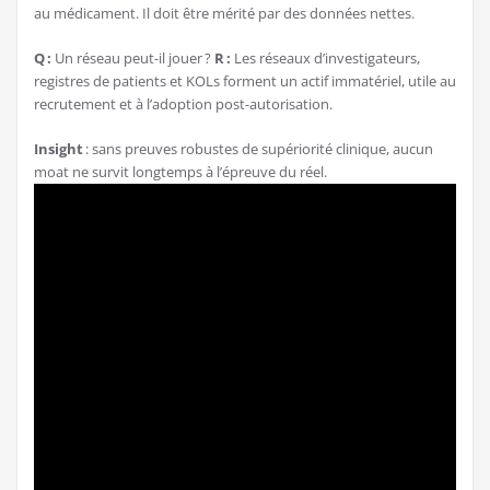
au médicament. Il doit être mérité par des données nettes.
Q :
Un réseau peut-il jouer ?
R :
Les réseaux d’investigateurs,
registres de patients et KOLs forment un actif immatériel, utile au
recrutement et à l’adoption post-autorisation.
Insight
: sans preuves robustes de supériorité clinique, aucun
moat ne survit longtemps à l’épreuve du réel.