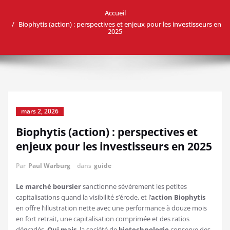
Accueil
Biophytis (action) : perspectives et enjeux pour les investisseurs en
2025
mars 2, 2026
Biophytis (action) : perspectives et
enjeux pour les investisseurs en 2025
Par
Paul Warburg
dans
guide
Le marché boursier
sanctionne sévèrement les petites
capitalisations quand la visibilité s’érode, et l’
action
Biophytis
en offre l’illustration nette avec une performance à douze mois
en fort retrait, une capitalisation comprimée et des ratios
dégradés.
Oui mais
, la société de
biotechnologie
conserve des