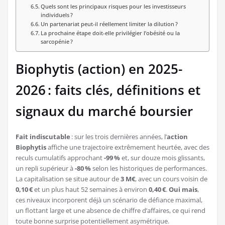
Quels sont les principaux risques pour les investisseurs
individuels ?
Un partenariat peut-il réellement limiter la dilution ?
La prochaine étape doit-elle privilégier l’obésité ou la
sarcopénie ?
Biophytis (action) en 2025-
2026 : faits clés, définitions et
signaux du marché boursier
Fait indiscutable
: sur les trois dernières années, l’
action
Biophytis
affiche une trajectoire extrêmement heurtée, avec des
reculs cumulatifs approchant
-99 %
et, sur douze mois glissants,
un repli supérieur à
-80 %
selon les historiques de performances.
La capitalisation se situe autour de
3 M€
, avec un cours voisin de
0,10 €
et un plus haut 52 semaines à environ
0,40 €
.
Oui mais
,
ces niveaux incorporent déjà un scénario de défiance maximal,
un flottant large et une absence de chiffre d’affaires, ce qui rend
toute bonne surprise potentiellement asymétrique.