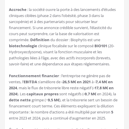
Accroche
: la société ouvre la porte à des lancements d’études
cliniques ciblées (phase 2 dans l’obésité, phase 3 dans la
sarcopénie) et à des partenariats pour sécuriser leur
financement. Si une annonce crédible survient, l’élasticité du
cours peut surprendre, car la base de valorisation est
comprimée.
Définition
du dossier : Biophytis est une
biotechnologie
clinique focalisée sur le composé
BIO101
(20-
Hydroxyecdysone), visant la fonction musculaire et les
pathologies liées à l’âge, avec des actifs incorporels (brevets,
savoir-faire) et une dépendance aux étapes réglementaires.
Fonctionnement financier
: l’entreprise ne génère pas de
ventes, l’
EBITDA
s’améliore de
-26,5 M€ en 2021
à
-7,4 M€ en
2024
, mais le flux de trésorerie libre reste négatif (
-17,8 M€ en
2024
). Les
capitaux propres
sont négatifs (
-9,7 M€
en 2024), la
dette nette
grimpe (~
9,5 M€
), et la trésorerie sert un besoin de
financement court terme. Ces éléments expliquent la dilution
importante : le nombre d’actions a été multiplié par environ
5
entre 2023 et 2024, puis a continué d’augmenter en 2025.