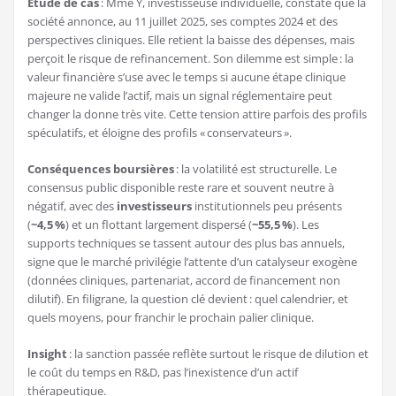
Étude de cas
: Mme Y, investisseuse individuelle, constate que la
société annonce, au 11 juillet 2025, ses comptes 2024 et des
perspectives cliniques. Elle retient la baisse des dépenses, mais
perçoit le risque de refinancement. Son dilemme est simple : la
valeur financière s’use avec le temps si aucune étape clinique
majeure ne valide l’actif, mais un signal réglementaire peut
changer la donne très vite. Cette tension attire parfois des profils
spéculatifs, et éloigne des profils « conservateurs ».
Conséquences boursières
: la volatilité est structurelle. Le
consensus public disponible reste rare et souvent neutre à
négatif, avec des
investisseurs
institutionnels peu présents
(
~4,5 %
) et un flottant largement dispersé (
~55,5 %
). Les
supports techniques se tassent autour des plus bas annuels,
signe que le marché privilégie l’attente d’un catalyseur exogène
(données cliniques, partenariat, accord de financement non
dilutif). En filigrane, la question clé devient : quel calendrier, et
quels moyens, pour franchir le prochain palier clinique.
Insight
: la sanction passée reflète surtout le risque de dilution et
le coût du temps en R&D, pas l’inexistence d’un actif
thérapeutique.