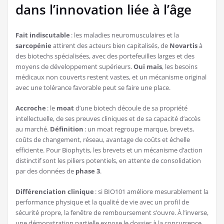
dans l’innovation liée à l’âge
Fait indiscutable
: les maladies neuromusculaires et la
sarcopénie
attirent des acteurs bien capitalisés, de
Novartis
à
des biotechs spécialisées, avec des portefeuilles larges et des
moyens de développement supérieurs.
Oui mais
, les besoins
médicaux non couverts restent vastes, et un mécanisme original
avec une tolérance favorable peut se faire une place.
Accroche
: le
moat
d’une biotech découle de sa propriété
intellectuelle, de ses preuves cliniques et de sa capacité d’accès
au marché.
Définition
: un moat regroupe marque, brevets,
coûts de changement, réseau, avantage de coûts et échelle
efficiente. Pour Biophytis, les brevets et un mécanisme d’action
distinctif sont les piliers potentiels, en attente de consolidation
par des données de
phase 3
.
Différenciation clinique
: si BIO101 améliore mesurablement la
performance physique et la qualité de vie avec un profil de
sécurité propre, la fenêtre de remboursement s’ouvre. À l’inverse,
une démonstration partielle expose le dossier à la concurrence