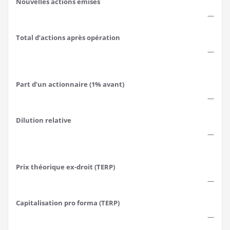
Nouvelles actions émises
—
Total d’actions après opération
—
Part d’un actionnaire (1% avant)
—
Dilution relative
—
Prix théorique ex-droit (TERP)
—
Capitalisation pro forma (TERP)
—