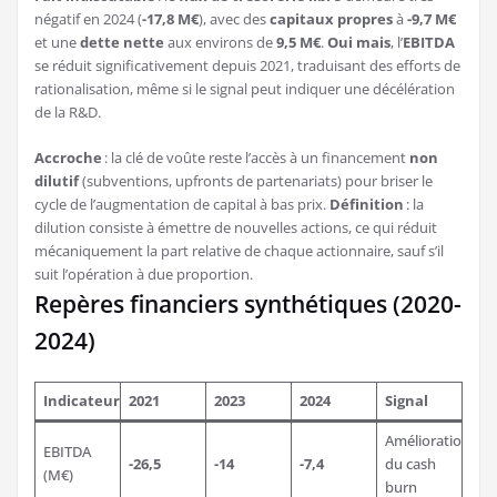
négatif en 2024 (
-17,8 M€
), avec des
capitaux propres
à
-9,7 M€
et une
dette nette
aux environs de
9,5 M€
.
Oui mais
, l’
EBITDA
se réduit significativement depuis 2021, traduisant des efforts de
rationalisation, même si le signal peut indiquer une décélération
de la R&D.
Accroche
: la clé de voûte reste l’accès à un financement
non
dilutif
(subventions, upfronts de partenariats) pour briser le
cycle de l’augmentation de capital à bas prix.
Définition
: la
dilution consiste à émettre de nouvelles actions, ce qui réduit
mécaniquement la part relative de chaque actionnaire, sauf s’il
suit l’opération à due proportion.
Repères financiers synthétiques (2020-
2024)
Indicateur
2021
2023
2024
Signal
Amélioration
EBITDA
-26,5
-14
-7,4
du cash
(M€)
burn