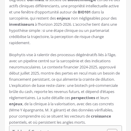
actifs cliniques différenciants, une propriété intellectuelle active
et une fenêtre d’opportunité autour de
BIO101
dans la
sarcopénie, qui restent des
enjeux
non négligeables pour des
investisseurs
à l’horizon 2025-2026. L’accroche tient dans une
hypothèse simple : si une étape clinique ou un partenariat
crédibilise la trajectoire, la perception de risque change
rapidement.
Biophytis vise à ralentir des processus dégénératifs liés à l’âge,
avec un pipeline centré sur la sarcopénie et des indications
neuromusculaires. Le contexte financier 2024-2025, approuvé
début juillet 2025, montre des pertes en recul mais un besoin de
financement persistant, ce qui alimente la crainte de dilution.
L’explication de base reste claire : une biotech pré-commerciale
brûle du cash, reporte les revenus futurs, et dépend d’étapes
réglementaires. La suite détaille ces
perspectives
et leurs
enjeux
, de la clinique à la valorisation, avec des cas concrets
(Mme Y épargnante, M. X gérant) et des données vérifiables,
pour comprendre où se situent les vecteurs de
croissance
potentiels, et où persistent les angles morts.