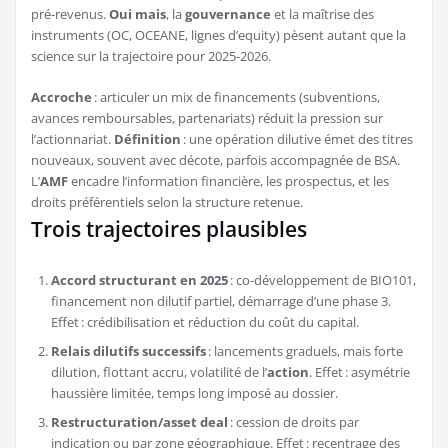
pré-revenus.
Oui mais
, la
gouvernance
et la maîtrise des
instruments (OC, OCEANE, lignes d’equity) pèsent autant que la
science sur la trajectoire pour 2025-2026.
Accroche
: articuler un mix de financements (subventions,
avances remboursables, partenariats) réduit la pression sur
l’actionnariat.
Définition
: une opération dilutive émet des titres
nouveaux, souvent avec décote, parfois accompagnée de BSA.
L’
AMF
encadre l’information financière, les prospectus, et les
droits préférentiels selon la structure retenue.
Trois trajectoires plausibles
Accord structurant en 2025
: co-développement de BIO101,
financement non dilutif partiel, démarrage d’une phase 3.
Effet : crédibilisation et réduction du coût du capital.
Relais dilutifs successifs
: lancements graduels, mais forte
dilution, flottant accru, volatilité de l’
action
. Effet : asymétrie
haussière limitée, temps long imposé au dossier.
Restructuration/asset deal
: cession de droits par
indication ou par zone géographique. Effet : recentrage des