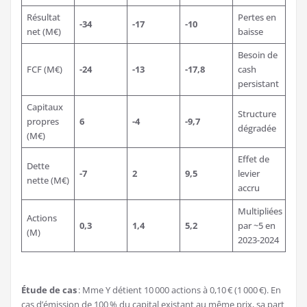
Résultat
Pertes en
-34
-17
-10
net (M€)
baisse
Besoin de
FCF (M€)
-24
-13
-17,8
cash
persistant
Capitaux
Structure
propres
6
-4
-9,7
dégradée
(M€)
Effet de
Dette
-7
2
9,5
levier
nette (M€)
accru
Multipliées
Actions
0,3
1,4
5,2
par ~5 en
(M)
2023-2024
Étude de cas
: Mme Y détient 10 000 actions à 0,10 € (1 000 €). En
cas d’émission de 100 % du capital existant au même prix, sa part