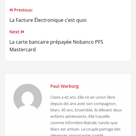
Previous:
Navigation
La Facture Électronique c’est quoi
de
Next:
l’article
La carte bancaire prépayée Nobanco PFS
Mastercard
Paul Warburg
Claire a 42 ans. Elle vit en union libre
depuis dix ans avec son compagnon,
Marc, 45 ans. Ensemble, ils élèvent deux
enfants adolescents. Elle travaille
comme infirmière libérale, tandis que
Marc est artisan. Le couple partage des
dépenses importantes (crédit